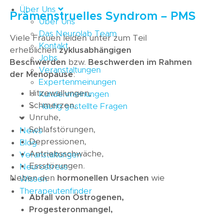
Über Uns
Prämenstruelles Syndrom – PMS
Über Uns
Das Neurolab Team
Viele Frauen leiden unter zum Teil
Kontakt
erheblichen
zyklusabhängigen
Jobs
Beschwerden
bzw.
Beschwerden im Rahmen
Veranstaltungen
der Menopause
:
Expertenmeinungen
Hitzewallungen,
Kundenmeinungen
Schmerzen,
Häufig gestellte Fragen
Unruhe,
Schlafstörungen,
News
Depressionen,
Blog
Antriebsschwäche,
Veranstaltungen
Essstörungen.
Neurostress
Neben den
hormonellen Ursachen
wie
Wissen
Therapeutenfinder
Abfall von Östrogenen,
Progesteronmangel,