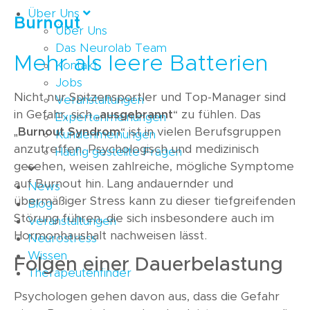
Über Uns
Burnout
Über Uns
Das Neurolab Team
Mehr als leere Batterien
Kontakt
Jobs
Nicht nur Spitzensportler und Top-Manager sind
Veranstaltungen
in Gefahr, sich „
ausgebrannt
“ zu fühlen. Das
Expertenmeinungen
„
Burnout Syndrom
“ ist in vielen Berufsgruppen
Kundenmeinungen
anzutreffen. Psychologisch und medizinisch
Häufig gestellte Fragen
gesehen, weisen zahlreiche, mögliche Symptome
auf Burnout hin. Lang andauernder und
News
übermäßiger Stress kann zu dieser tiefgreifenden
Blog
Störung führen, die sich insbesondere auch im
Veranstaltungen
Hormonhaushalt nachweisen lässt.
Neurostress
Wissen
Folgen einer Dauerbelastung
Therapeutenfinder
Psychologen gehen davon aus, dass die Gefahr