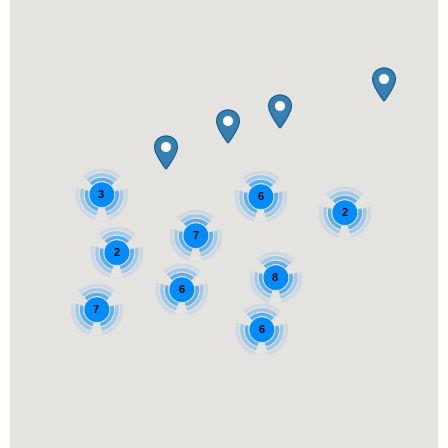
3
6
2
7
2
8
6
7
6