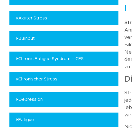
H
Akuter Stress
St
An
ver
Burnout
Bi
Ne
Chronic Fatigue Syndrom – CFS
de
zu
D
Chronischer Stress
Str
Depression
jed
leb
wir
Fatigue
Nic