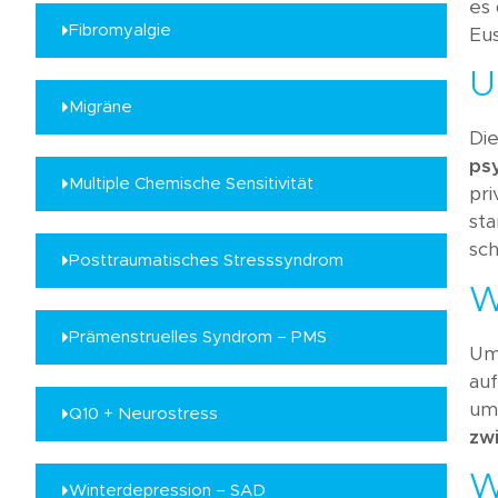
es 
Fibromyalgie
Eu
U
Migräne
Di
ps
Multiple Chemische Sensitivität
pri
sta
sch
Posttraumatisches Stresssyndrom
W
Prämenstruelles Syndrom – PMS
Um
auf
um
Q10 + Neurostress
zw
W
Winterdepression – SAD