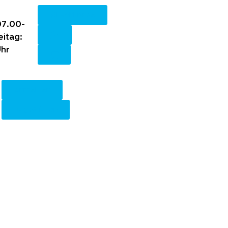
Fachkreise
7.00-
eitag:
Uhr
Anmelden
Registrieren