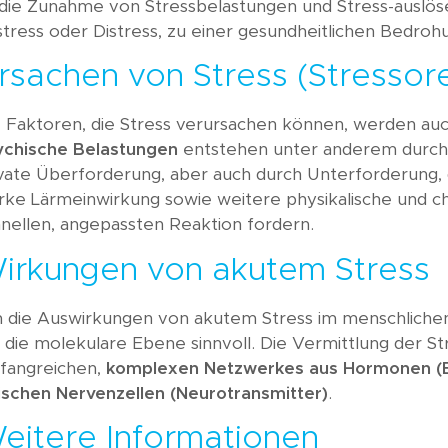
die Zunahme von Stressbelastungen und Stress-auslöse
stress oder Distress, zu einer gesundheitlichen Bedr
rsachen von Stress (Stressor
e Faktoren, die Stress verursachen können, werden au
ychische Belastungen
entstehen unter anderem durch Z
vate Überforderung, aber auch durch Unterforderung, 
rke Lärmeinwirkung sowie weitere physikalische und c
nellen, angepassten Reaktion fordern.
irkungen von akutem Stress
 die Auswirkungen von akutem Stress im menschlichen K
 die molekulare Ebene sinnvoll. Die Vermittlung der Str
fangreichen,
komplexen Netzwerkes aus Hormonen (B
ischen Nervenzellen (Neurotransmitter)
.
eitere Informationen