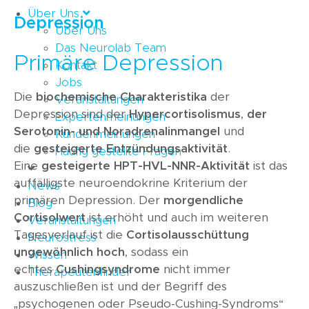
Über Uns
Depression
Über Uns
Das Neurolab Team
Primäre Depression
Kontakt
Jobs
Die
biochemische Charakteristika
der
Veranstaltungen
Depression sind der
Hypercortisolismus
,
der
Expertenmeinungen
Serotonin- und Noradrenalinmangel
und
Kundenmeinungen
die
gesteigerte Entzündungsaktivität
.
Häufig gestellte Fragen
Eine
gesteigerte HPT-HVL-NNR-Aktivität
ist das
auffälligste neuroendokrine Kriterium der
News
primären Depression. Der
morgendliche
Blog
Cortisolwert
ist erhöht und auch im weiteren
Veranstaltungen
Tagesverlauf ist die
Cortisolausschüttung
Neurostress
ungewöhnlich hoch
, sodass ein
Wissen
echtes
Cushingsyndrome
nicht immer
Therapeutenfinder
auszuschließen ist und der Begriff des
„psychogenen oder Pseudo-Cushing-Syndroms“