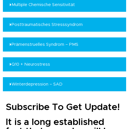
Multiple Chemische Sensitivität
Posttraumatisches Stresssyndrom
Prämenstruelles Syndrom – PMS
Q10 + Neurostress
Winterdepression – SAD
Subscribe To Get Update!
It is a long established