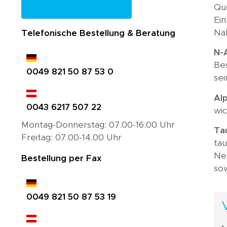
Que
Jetzt downloaden
Ein
Na
Telefonische Bestellung & Beratung
N-
Bes
0049 821 50 87 53 0
sei
Al
0043 6217 507 22
wic
Montag-Donnerstag: 07.00-16.00 Uhr
Ta
Freitag: 07.00-14.00 Uhr
ta
Ner
Bestellung per Fax
sow
0049 821 50 87 53 19