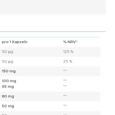
pro 1 Kapseln
% NRV*
50 µg
125 %
50 µg
25 %
150 mg
**
100 mg
**
95 mg
**
80 mg
**
50 mg
**