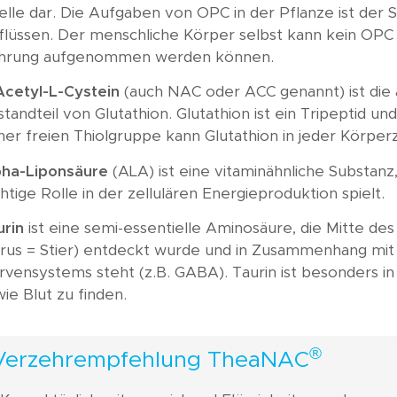
lle dar. Die Aufgaben von OPC in der Pflanze ist der 
flüssen. Der menschliche Körper selbst kann kein OPC 
hrung aufgenommen werden können.
Acetyl-L-Cystein
(auch NAC oder ACC genannt) ist die 
tandteil von Glutathion. Glutathion ist ein Tripeptid un
ner freien Thiolgruppe kann Glutathion in jeder Körperz
pha-Liponsäure
(ALA) ist eine vitaminähnliche Substanz
htige Rolle in der zellulären Energieproduktion spielt.
urin
ist eine semi-essentielle Aminosäure, die Mitte des 
urus = Stier) entdeckt wurde und in Zusammenhang mit
vensystems steht (z.B. GABA). Taurin ist besonders i
ie Blut zu finden.
®
Verzehrempfehlung TheaNAC