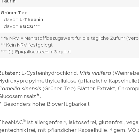
Taurin
Grüner Tee
davon
L-Theanin
davon
EGCG***
* % NRV = Nährstoffbezugswert für die tägliche Zufuhr (Veror
** Kein NRV festgelegt
*** (-)-Epigallocatechin-3-gallat
Zutaten:
L-Cysteinhydrochlorid,
Vitis vinifera
(Weinrebe
Hydroxypropylmethylcellulose (pflanzliche Kapselhülle),
Camellia sinensis
(Grüner Tee) Blätter Extrakt, Chrompic
★
Glucosaminsalz
.
★
Besonders hohe Bioverfügbarkeit
®
TheaNAC
ist allergenfrei⁴, laktosefrei, glutenfrei, veg
gentechnikfrei, mit pflanzlicher Kapselhülle. ⁴ gem. VO 