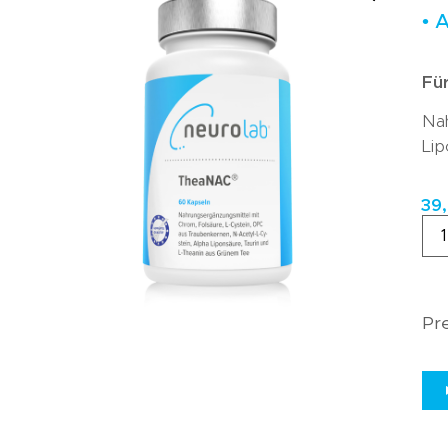
• 
Fü
Nah
Lip
39
Pre