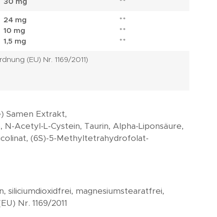
30 mg
**
24 mg
**
10 mg
**
1,5 mg
**
dnung (EU) Nr. 1169/2011)
) Samen Extrakt,
 N-Acetyl-L-Cystein, Taurin, Alpha-Liponsäure,
olinat, (6S)-5-Methyltetrahydrofolat-
an, siliciumdioxidfrei, magnesiumstearatfrei,
(EU) Nr. 1169/2011