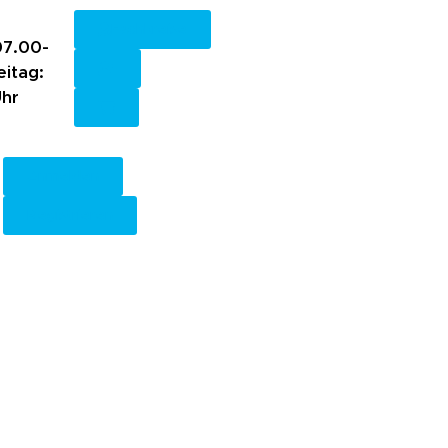
Fachkreise
7.00-
eitag:
Uhr
Anmelden
Registrieren