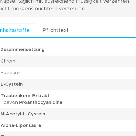
 Kapsel täglich mit ausreichend Flüssigkeit verzehren.
icht morgens nüchtern verzehren.
Pflichttext
Inhaltsstoffe
Zusammensetzung
Chrom
Folsäure
L-Cystein
Traubenkern-Extrakt
davon
Proanthocyanidine
N-Acetyl-L-Cystein
Alpha-Liponsäure