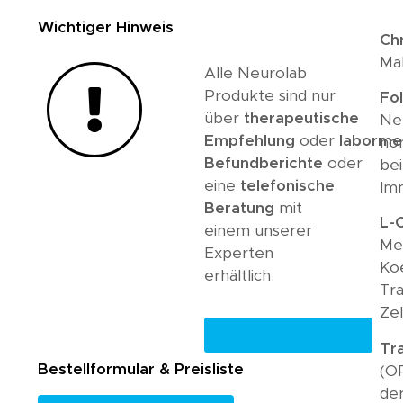
Wichtiger Hinweis
Ch
Ma
Alle Neurolab
Produkte sind nur
Fo
über
therapeutische
Ne
Empfehlung
oder
labormed
no
Befundberichte
oder
be
eine
telefonische
Im
Beratung
mit
L-
einem unserer
Met
Experten
Koe
erhältlich.
Tra
Ze
Therapeutenfinder
Tr
Bestellformular & Preisliste
(O
der