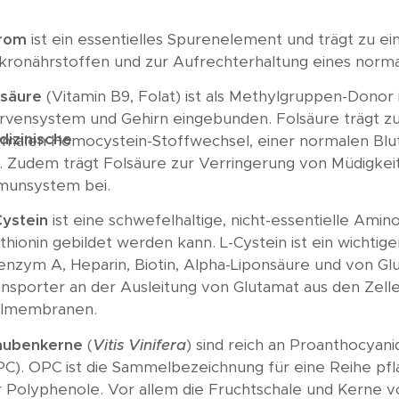
rom
ist ein essentielles Spurenelement und trägt zu 
kronährstoffen und zur Aufrechterhaltung eines normal
lsäure
(Vitamin B9, Folat) ist als Methylgruppen-Donor
rvensystem und Gehirn eingebunden. Folsäure trägt zu
izinische
rmalen Homocystein-Stoffwechsel, einer normalen Blu
i. Zudem trägt Folsäure zur Verringerung von Müdigk
munsystem bei.
Cystein
ist eine schwefelhaltige, nicht-essentielle Amin
hionin gebildet werden kann. L-Cystein ist ein wichtig
nzym A, Heparin, Biotin, Alpha-Liponsäure und von Glut
nsporter an der Ausleitung von Glutamat aus den Zelle
llmembranen.
aubenkerne
(
Vitis Vinifera
) sind reich an Proanthocyani
PC). OPC ist die Sammelbezeichnung für eine Reihe pfl
 Polyphenole. Vor allem die Fruchtschale und Kerne v