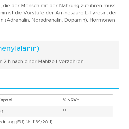
n, die der Mensch mit der Nahrung zuführen muss,
anin ist die Vorstufe der Aminosäure L-Tyrosin, der
n (Adrenalin, Noradrenalin, Dopamin), Hormonen
enylalanin)
er 2 h nach einer Mahlzeit verzehren.
Kapsel
% NRV*
mg
**
dnung (EU) Nr. 1169/2011)