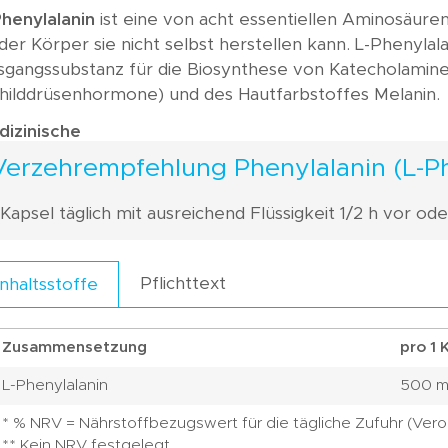
Phenylalanin
ist eine von acht essentiellen Aminosäure
der Körper sie nicht selbst herstellen kann. L-Phenylal
sgangssubstanz für die Biosynthese von Katecholamine
childdrüsenhormone) und des Hautfarbstoffes Melanin.
izinische
Verzehrempfehlung Phenylalanin (L-Ph
 Kapsel täglich mit ausreichend Flüssigkeit 1/2 h vor od
Pflichttext
Inhaltsstoffe
Zusammensetzung
pro 1 
L-Phenylalanin
500 
* % NRV = Nährstoffbezugswert für die tägliche Zufuhr (Veror
** Kein NRV festgelegt