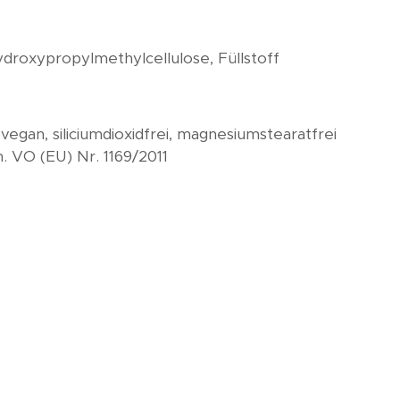
ydroxypropylmethylcellulose, Füllstoff
i, vegan, siliciumdioxidfrei, magnesiumstearatfrei
m. VO (EU) Nr. 1169/2011