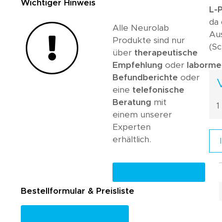
Wichtiger Hinweis
L-
da 
Alle Neurolab
Au
Produkte sind nur
(S
über
therapeutische
Empfehlung
oder
labormed
Befundberichte
oder
eine
telefonische
Beratung
mit
1
einem unserer
Experten
erhältlich.
Therapeutenfinder
Bestellformular & Preisliste
Jetzt downloaden