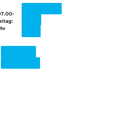
Fachkreise
7.00-
eitag:
Uhr
Anmelden
Registrieren