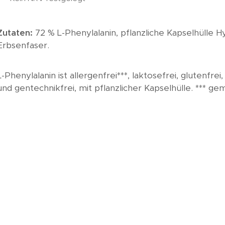
Zutaten:
72 % L-Phenylalanin, pflanzliche Kapselhülle H
Erbsenfaser.
L-Phenylalanin ist allergenfrei***, laktosefrei, glutenfre
und gentechnikfrei, mit pflanzlicher Kapselhülle. *** ge