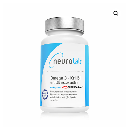
Über Uns
Über Uns
Das Neurolab Team
Kontakt
Jobs
Veranstaltungen
Expertenmeinungen
Kundenmeinungen
Häufig gestellte Fragen
News
Blog
Veranstaltungen
Neurostress
Wissen
Therapeutenfinder