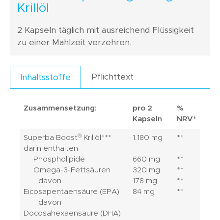
Krillöl
2 Kapseln täglich mit ausreichend Flüssigkeit
zu einer Mahlzeit verzehren.
Pflichttext
Inhaltsstoffe
Zusammensetzung:
pro 2
%
Kapseln
NRV*
®
Superba Boost
Krillöl***
1.180 mg
**
darin enthalten
Phospholipide
660 mg
**
Omega-3-Fettsäuren
320 mg
**
davon
178 mg
**
Eicosapentaensäure (EPA)
84 mg
**
davon
Docosahexaensäure (DHA)