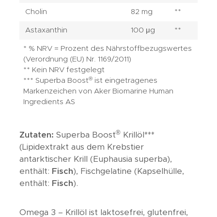
Cholin
82 mg
**
Astaxanthin
100 μg
**
* % NRV = Prozent des Nährstoffbezugswertes
(Verordnung (EU) Nr. 1169/2011)
** Kein NRV festgelegt
®
*** Superba Boost
ist eingetragenes
Markenzeichen von Aker Biomarine Human
Ingredients AS
®
Zutaten:
Superba Boost
Krillöl***
(Lipidextrakt aus dem Krebstier
antarktischer Krill (Euphausia superba),
enthält:
Fisch
), Fischgelatine (Kapselhülle,
enthält:
Fisch
).
Omega 3 – Krillöl ist laktosefrei, glutenfrei,