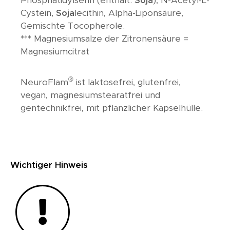
Phosphatidylserin (enthält:
Soja
), N-Acetyl-L-
Cystein,
Soja
lecithin, Alpha-Liponsäure,
Gemischte Tocopherole.
*** Magnesiumsalze der Zitronensäure =
Magnesiumcitrat
®
NeuroFlam
ist laktosefrei, glutenfrei,
vegan, magnesiumstearatfrei und
gentechnikfrei, mit pflanzlicher Kapselhülle.
Wichtiger Hinweis