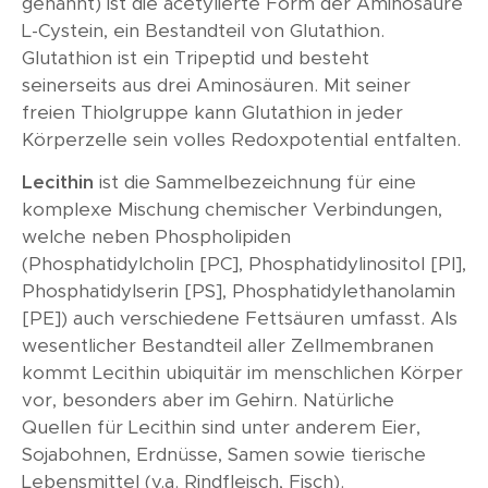
genannt) ist die acetylierte Form der Aminosäure
L-Cystein, ein Bestandteil von Glutathion.
Glutathion ist ein Tripeptid und besteht
seinerseits aus drei Aminosäuren. Mit seiner
freien Thiolgruppe kann Glutathion in jeder
Körperzelle sein volles Redoxpotential entfalten.
Lecithin
ist die Sammelbezeichnung für eine
komplexe Mischung chemischer Verbindungen,
welche neben Phospholipiden
(Phosphatidylcholin [PC], Phosphatidylinositol [PI],
Phosphatidylserin [PS], Phosphatidylethanolamin
[PE]) auch verschiedene Fettsäuren umfasst. Als
wesentlicher Bestandteil aller Zellmembranen
kommt Lecithin ubiquitär im menschlichen Körper
vor, besonders aber im Gehirn. Natürliche
Quellen für Lecithin sind unter anderem Eier,
Sojabohnen, Erdnüsse, Samen sowie tierische
Lebensmittel (v.a. Rindfleisch, Fisch).