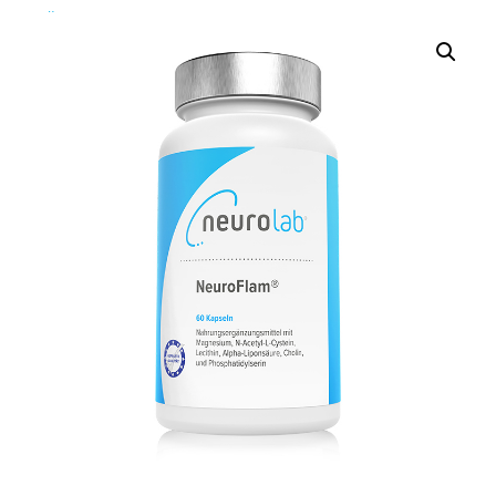
Über Uns
Über Uns
Das Neurolab Team
Kontakt
Jobs
Veranstaltungen
Expertenmeinungen
Kundenmeinungen
Häufig gestellte Fragen
News
Blog
Veranstaltungen
Neurostress
Wissen
Therapeutenfinder