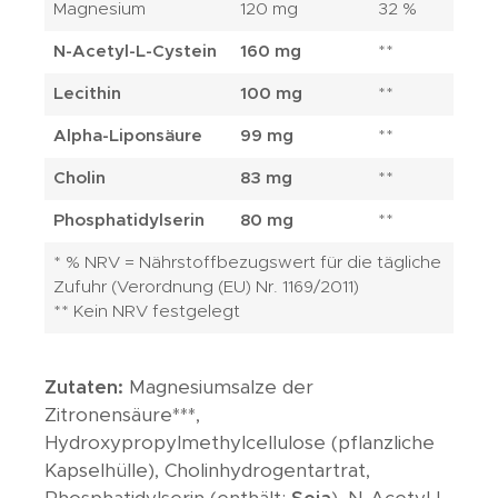
Magnesium
120 mg
32 %
N-Acetyl-L-Cystein
160 mg
**
Lecithin
100 mg
**
Alpha-Liponsäure
99 mg
**
Cholin
83 mg
**
Phosphatidylserin
80 mg
**
* % NRV = Nährstoffbezugswert für die tägliche
Zufuhr (Verordnung (EU) Nr. 1169/2011)
** Kein NRV festgelegt
Zutaten:
Magnesiumsalze der
Zitronensäure***,
Hydroxypropylmethylcellulose (pflanzliche
Kapselhülle), Cholinhydrogentartrat,