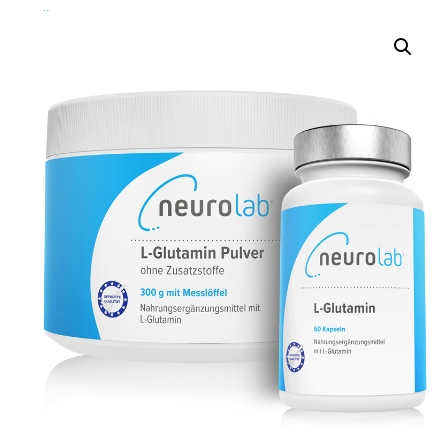
Über Uns
Über Uns
Das Neurolab Team
Kontakt
Jobs
Veranstaltungen
Expertenmeinungen
Kundenmeinungen
Häufig gestellte Fragen
News
Blog
Veranstaltungen
Neurostress
Wissen
Therapeutenfinder