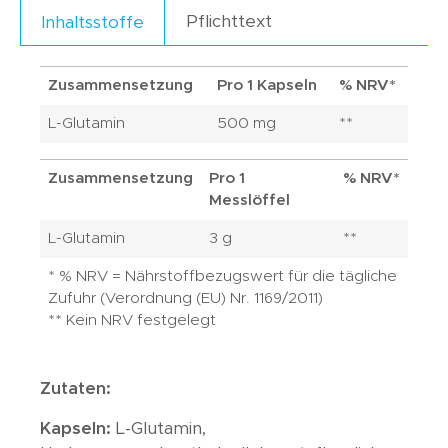
Pflichttext
Inhaltsstoffe
Zusammensetzung
Pro 1 Kapseln
% NRV*
L-Glutamin
500 mg
**
Zusammensetzung
Pro 1
% NRV*
Messlöffel
L-Glutamin
3 g
**
* % NRV = Nährstoffbezugswert für die tägliche
Zufuhr (Verordnung (EU) Nr. 1169/2011)
** Kein NRV festgelegt
Zutaten:
Kapseln:
L-Glutamin,