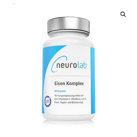
Über Uns
Über Uns
Das Neurolab Team
Kontakt
Jobs
Veranstaltungen
Expertenmeinungen
Kundenmeinungen
Häufig gestellte Fragen
News
Blog
Veranstaltungen
Neurostress
Wissen
Therapeutenfinder