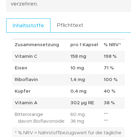
verzehren.
Pflichttext
Inhaltsstoffe
Zusammensetzung
pro 1 Kapsel
% NRV*
Vitamin C
158 mg
198 %
Eisen
10 mg
71 %
Riboflavin
1,4 mg
100 %
Kupfer
0,4 mg
40 %
Vitamin A
302 μg RE
38 %
Bitterorange
60 mg
**
davon Bioflavonoide
36 mg
**
* % NRV = Nährstoffbezugswert für die tägliche