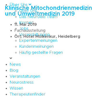
Über Uns
Klinische Mitochondrienmedizin
Über Uns
und Umweltmedizin 2019
Das Neurolab Team
Kontakt
11. Mai 2019
Jobs
Fachausstellung
Veranstaltungen
Ort: Hotel Molkenkur, Heidelberg
Expertenmeinungen
Kundenmeinungen
Häufig gestellte Fragen
News
Blog
Veranstaltungen
Neurostress
Wissen
Therapeutenfinder