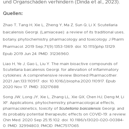
und Organschäden verhindern (Dinda et al., 2023).
Quellen:
Zhao T, Tang H, Xie L, Zheng Y, Ma Z, Sun Q, Li X. Scutellaria
baicalensis Georgi. (Lamiaceae): a review of its traditional uses,
botany, phytochemistry, pharmacology and toxicology. J Pharm
Pharmacol. 2019 Sep;71(9):1353-1369. doi: 10.1111/jphp.13129.
Epub 2019 Jun 24. PMID: 31236960.
Liao H, Ye J, Gao L, Liu Y. The main bioactive compounds of
Scutellaria baicalensis Georgi. for alleviation of inflammatory
cytokines: A comprehensive review. Biomed Pharmacother.
2021 Jan;133:110917. doi: 10.1016/j.biopha.2020.110917. Epub
2020 Nov 17. PMID: 33217688.
Song JW, Long JY, Xie L, Zhang LL, Xie QX, Chen HJ, Deng M, Li
XF. Applications, phytochemistry, pharmacological effects,
pharmacokinetics, toxicity of
Scutellaria baicalensis
Georgi. and
its probably potential therapeutic effects on COVID-19: a review.
Chin Med. 2020 Sep 25;15:102. doi: 10.1186/s13020-020-00384-
0. PMID: 32994803; PMCID: PMC7517065.