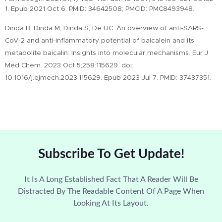
1. Epub 2021 Oct 6. PMID: 34642508; PMCID: PMC8493948.
Dinda B, Dinda M, Dinda S, De UC. An overview of anti-SARS-
CoV-2 and anti-inflammatory potential of baicalein and its
metabolite baicalin: Insights into molecular mechanisms. Eur J
Med Chem. 2023 Oct 5;258:115629. doi:
10.1016/j.ejmech.2023.115629. Epub 2023 Jul 7. PMID: 37437351.
Subscribe To Get Update!
It Is A Long Established Fact That A Reader Will Be
Distracted By The Readable Content Of A Page When
Looking At Its Layout.