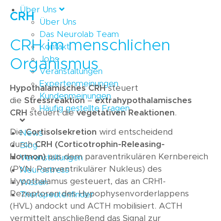
Über Uns
CRH
Über Uns
Das Neurolab Team
CRH im menschlichen
Kontakt
Jobs
Organismus
Veranstaltungen
Expertenmeinungen
Hypothalamisches CRH
steuert
Kundenmeinungen
die
Stressreaktion
–
extrahypothalamisches
Häufig gestellte Fragen
CRH
steuert die
vegetativen Reaktionen
.
Die
Cortisolsekretion
wird entscheidend
News
durch
CRH (Corticotrophin-Releasing-
Blog
Hormon)
aus dem paraventrikulären Kernbereich
Veranstaltungen
(PVN: Paraventrikulärer Nukleus) des
Neurostress
Hypothalamus gesteuert, das an CRH1-
Wissen
Rezeptoren des Hypophysenvorderlappens
Therapeutenfinder
(HVL) andockt und ACTH mobilisiert. ACTH
vermittelt anschließend das Signal zur