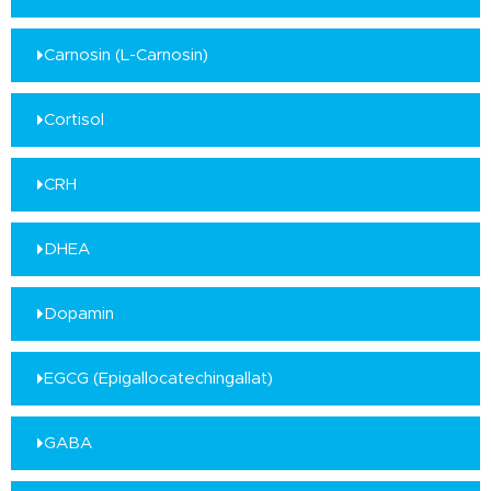
Carnosin (L-Carnosin)
Cortisol
CRH
DHEA
Dopamin
EGCG (Epigallocatechingallat)
GABA