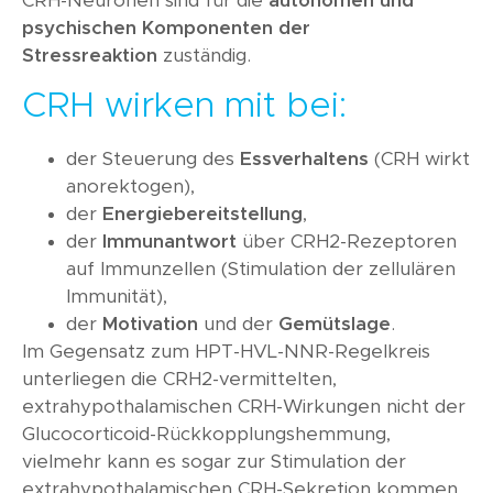
CRH-Neuronen sind für die
autonomen und
psychischen Komponenten der
Stressreaktion
zuständig.
CRH wirken mit bei:
der Steuerung des
Essverhaltens
(CRH wirkt
anorektogen),
der
Energiebereitstellung
,
der
Immunantwort
über CRH2-Rezeptoren
auf Immunzellen (Stimulation der zellulären
Immunität),
der
Motivation
und der
Gemütslage
.
Im Gegensatz zum HPT-HVL-NNR-Regelkreis
unterliegen die CRH2-vermittelten,
extrahypothalamischen CRH-Wirkungen nicht der
Glucocorticoid-Rückkopplungshemmung,
vielmehr kann es sogar zur Stimulation der
extrahypothalamischen CRH-Sekretion kommen.