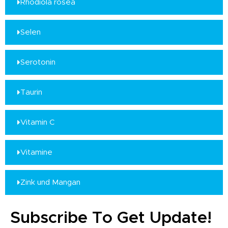
Rhodiola rosea
Selen
Serotonin
Taurin
Vitamin C
Vitamine
Zink und Mangan
Subscribe To Get Update!