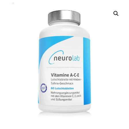
Über Uns
Über Uns
Das Neurolab Team
Kontakt
Jobs
Veranstaltungen
Expertenmeinungen
Kundenmeinungen
Häufig gestellte Fragen
News
Blog
Veranstaltungen
Neurostress
Wissen
Therapeutenfinder