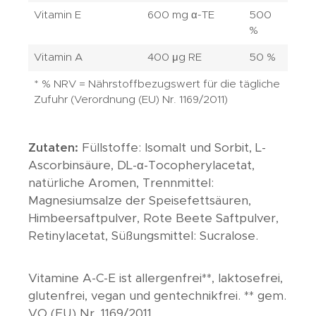
Vitamin E
600 mg α-TE
500
%
Vitamin A
400 μg RE
50 %
* % NRV = Nährstoffbezugswert für die tägliche
Zufuhr (Verordnung (EU) Nr. 1169/2011)
Zutaten:
Füllstoffe: Isomalt und Sorbit, L-
Ascorbinsäure, DL-α-Tocopherylacetat,
natürliche Aromen, Trennmittel:
Magnesiumsalze der Speisefettsäuren,
Himbeersaftpulver, Rote Beete Saftpulver,
Retinylacetat, Süßungsmittel: Sucralose.
Vitamine A-C-E ist allergenfrei**, laktosefrei,
glutenfrei, vegan und gentechnikfrei. ** gem.
VO (EU) Nr. 1169/2011