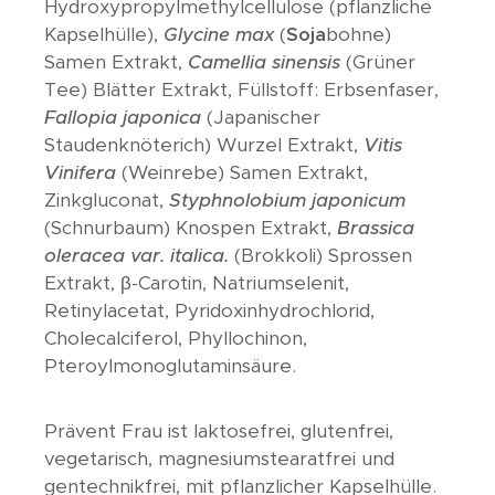
Hydroxypropylmethylcellulose (pflanzliche
Kapselhülle),
Glycine max
(
Soja
bohne)
Samen Extrakt,
Camellia sinensis
(Grüner
Tee) Blätter Extrakt, Füllstoff: Erbsenfaser,
Fallopia japonica
(Japanischer
Staudenknöterich) Wurzel Extrakt,
Vitis
Vinifera
(Weinrebe) Samen Extrakt,
Zinkgluconat,
Styphnolobium japonicum
(Schnurbaum) Knospen Extrakt,
Brassica
oleracea var. italica.
(Brokkoli) Sprossen
Extrakt, β-Carotin, Natriumselenit,
Retinylacetat, Pyridoxinhydrochlorid,
Cholecalciferol, Phyllochinon,
Pteroylmonoglutaminsäure.
Prävent Frau ist laktosefrei, glutenfrei,
vegetarisch, magnesiumstearatfrei und
gentechnikfrei, mit pflanzlicher Kapselhülle.