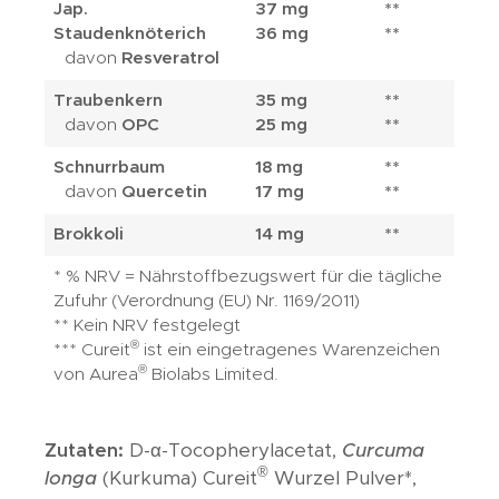
Jap.
37 mg
**
Staudenknöterich
36 mg
**
davon
Resveratrol
Traubenkern
35 mg
**
davon
OPC
25 mg
**
Schnurrbaum
18 mg
**
davon
Quercetin
17 mg
**
Brokkoli
14 mg
**
* % NRV = Nährstoffbezugswert für die tägliche
Zufuhr (Verordnung (EU) Nr. 1169/2011)
** Kein NRV festgelegt
®
*** Cureit
ist ein eingetragenes Warenzeichen
®
von Aurea
Biolabs Limited.
Zutaten:
D-α-Tocopherylacetat,
Curcuma
®
longa
(Kurkuma) Cureit
Wurzel Pulver*,