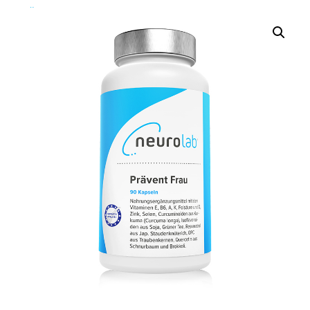
Über Uns
Über Uns
Das Neurolab Team
Kontakt
Jobs
Veranstaltungen
Expertenmeinungen
Kundenmeinungen
Häufig gestellte Fragen
News
Blog
Veranstaltungen
Neurostress
Wissen
Therapeutenfinder