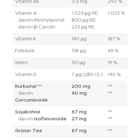
Vitamin B6
3,5 mg
250 %
Vitamin A
1.023 µg RE
1.023 %
davon Retinylacetat
800 µg RE
davon β-Carotin
223 µg RE
Vitamin K
140 µg
187 %
Folsäure
138 µg
69 %
Selen
50 µg
91 %
Vitamin D
7 µg (280 I.E.)
140 %
Kurkuma***
200 mg
**
davon
90 mg
**
Curcuminoide
Sojabohne
67 mg
**
davon
Isoflavonoide
27 mg
**
Grüner Tee
67 mg
**