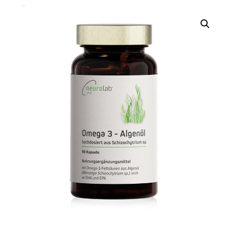
Über Uns
Über Uns
Das Neurolab Team
Kontakt
Jobs
Veranstaltungen
Expertenmeinungen
Kundenmeinungen
Häufig gestellte Fragen
News
Blog
Veranstaltungen
Neurostress
Wissen
Therapeutenfinder