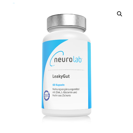
Über Uns
Über Uns
Das Neurolab Team
Kontakt
Jobs
Veranstaltungen
Expertenmeinungen
Kundenmeinungen
Häufig gestellte Fragen
News
Blog
Veranstaltungen
Neurostress
Wissen
Therapeutenfinder