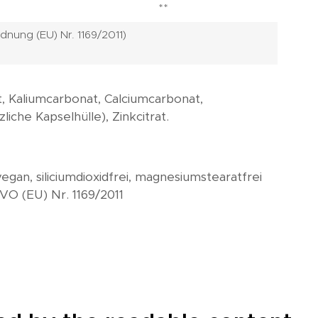
**
dnung (EU) Nr. 1169/2011)
t, Kaliumcarbonat, Calciumcarbonat,
che Kapselhülle), Zinkcitrat.
vegan, siliciumdioxidfrei, magnesiumstearatfrei
 VO (EU) Nr. 1169/2011