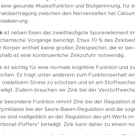
 eine gesunde Muskelfunktion und Blutgerinnung, für 
nalübertragung zwischen den Nervenzellen hat Calcium 
zialisierung.
k
ist neben Eisen das zweithäufigste Spurenelement im
ochemische Vorgänge benötigt. Etwa 70 % des Zinkbest
 Körper enthält keine großen Zinkspeicher, die er bei
halb ist eine kontinuierliche Zinkzufuhr notwendig.
k ist wichtig für eine normale kognitive Funktion und 
chen. Es trägt unter anderem zum Funktionserhalt ein
r oxidativem Stress zu schützen und ist am Stoffwech
teiligt. Zudem brauchen wir Zink bei der Verstoffwech
e besondere Funktion nimmt Zink bei der Regulation de
zymklasse bei der Säure-Basen-Regulation sind die so
ese sind maßgeblich an der Regulation des pH-Werts i
rbonat-Puffers“ beteiligt. Zink kann daher zu einem 