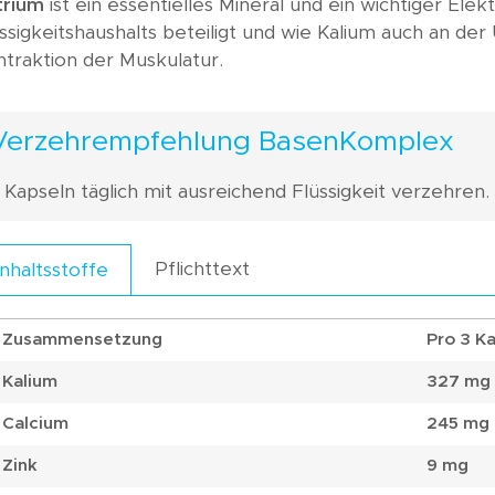
trium
ist ein essentielles Mineral und ein wichtiger Elekt
ssigkeitshaushalts beteiligt und wie Kalium auch an d
traktion der Muskulatur.
Verzehrempfehlung BasenKomplex
 Kapseln täglich mit ausreichend Flüssigkeit verzehren.
Pflichttext
Inhaltsstoffe
Zusammensetzung
Pro 3 K
Kalium
327 mg
Calcium
245 mg
Zink
9 mg