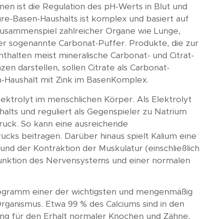
en ist die Regulation des pH-Werts in Blut und
e-Basen-Haushalts ist komplex und basiert auf
Zusammenspiel zahlreicher Organe wie Lunge,
der sogenannte Carbonat-Puffer. Produkte, die zur
thalten meist mineralische Carbonat- und Citrat-
n darstellen, sollen Citrate als Carbonat-
n-Haushalt mit Zink im BasenKomplex.
Elektrolyt im menschlichen Körper. Als Elektrolyt
shalts und reguliert als Gegenspieler zu Natrium
druck. So kann eine ausreichende
ucks beitragen. Darüber hinaus spielt Kalium eine
und der Kontraktion der Muskulatur (einschließlich
Funktion des Nervensystems und einer normalen
logramm einer der wichtigsten und mengenmäßig
rganismus. Etwa 99 % des Calciums sind in den
g für den Erhalt normaler Knochen und Zähne,