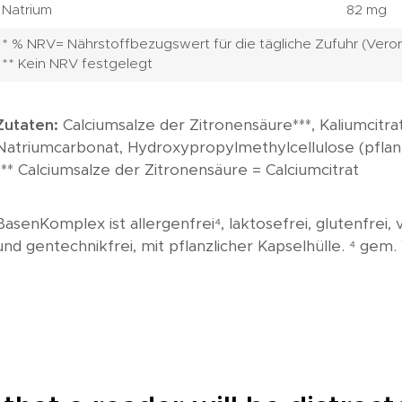
Natrium
82 mg
* % NRV= Nährstoffbezugswert für die tägliche Zufuhr (Veror
** Kein NRV festgelegt
Zutaten:
Calciumsalze der Zitronensäure***, Kaliumcitra
Natriumcarbonat, Hydroxypropylmethylcellulose (pflanzli
*** Calciumsalze der Zitronensäure = Calciumcitrat
BasenKomplex ist allergenfrei⁴, laktosefrei, glutenfrei, 
und gentechnikfrei, mit pflanzlicher Kapselhülle. ⁴ gem.