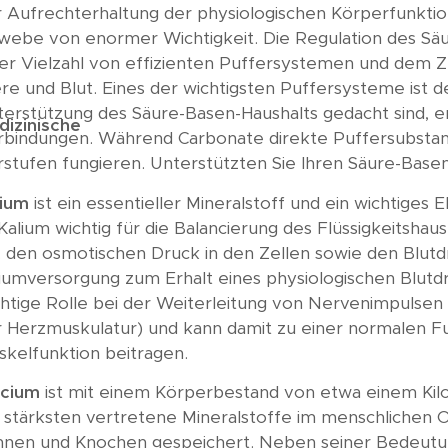
 Aufrechterhaltung der physiologischen Körperfunktion
webe von enormer Wichtigkeit. Die Regulation des Säur
ner Vielzahl von effizienten Puffersystemen und dem 
re und Blut. Eines der wichtigsten Puffersysteme ist 
erstützung des Säure-Basen-Haushalts gedacht sind, en
izinische
bindungen. Während Carbonate direkte Puffersubstanze
stufen fungieren. Unterstützten Sie Ihren Säure-Base
lium
ist ein essentieller Mineralstoff und ein wichtiges 
 Kalium wichtig für die Balancierung des Flüssigkeitshau
. den osmotischen Druck in den Zellen sowie den Blut
iumversorgung zum Erhalt eines physiologischen Blutdr
htige Rolle bei der Weiterleitung von Nervenimpulsen 
r Herzmuskulatur) und kann damit zu einer normalen 
kelfunktion beitragen.
lcium
ist mit einem Körperbestand von etwa einem Ki
stärksten vertretene Mineralstoffe im menschlichen O
hnen und Knochen gespeichert. Neben seiner Bedeutun