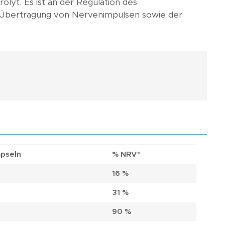
rolyt. Es ist an der Regulation des
er Übertragung von Nervenimpulsen sowie der
apseln
% NRV*
16 %
31 %
90 %