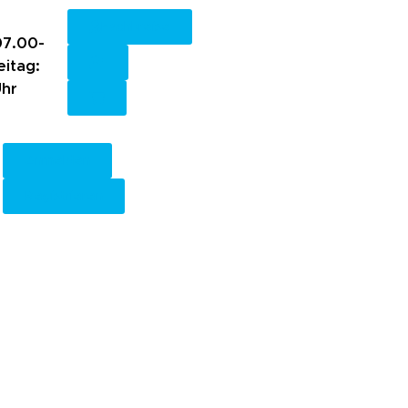
Fachkreise
7.00-
eitag:
Uhr
Anmelden
Registrieren