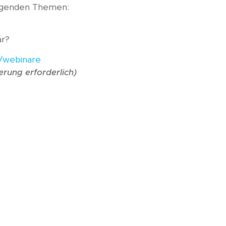
olgenden Themen:
ar?
u/webinare
erung erforderlich)