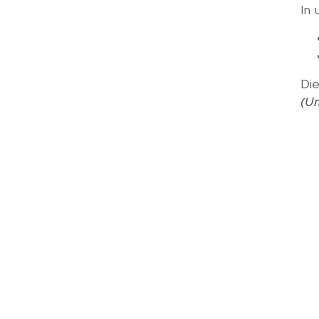
In
Die
(Um