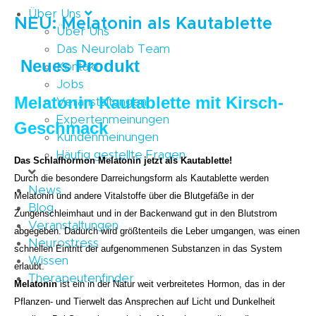
Über Uns
NEU: Melatonin als Kautablette
Über Uns
Das Neurolab Team
Neues Produkt
Kontakt
Jobs
Melatonin Kautablette mit Kirsch-
Veranstaltungen
Expertenmeinungen
Geschmack
Kundenmeinungen
Häufig gestellte Fragen
Das Schlafhormon Melatonin jetzt als Kautablette!
Durch die besondere Darreichungsform als Kautablette werden
News
Melatonin und andere Vitalstoffe über die Blutgefäße in der
Blog
Zungenschleimhaut und in der Backenwand gut in den Blutstrom
Veranstaltungen
abgegeben. Dadurch wird größtenteils die Leber umgangen, was einen
Neurostress
schnellen Eintritt der aufgenommenen Substanzen in das System
Wissen
erlaubt.
Therapeutenfinder
Melatonin
ist ein in der Natur weit verbreitetes Hormon, das in der
Pflanzen- und Tierwelt das Ansprechen auf Licht und Dunkelheit