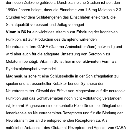
der neuen Zeitzone gefördert. Durch zahlreiche Studien ist seit den
1990er-Jahren belegt, dass die Einnahme von 1-5 mg Melatonin 2-3
Stunden vor dem Schlafengehen das Einschlafen erleichtert, die
Schlafqualität verbessert und Jetlag verringert.
Vitamin B6
ist ein wichtiges Vitamin zur Erhaltung der kognitiven
Funktion, ist zur Produktion des dämpfend wirkenden
Neurotransmitters GABA (Ga
mma-Aminobuttersäure) notwendig und
wird aber auch für die adäquate Umsetzung von Serotonin zu
Melatonin benötigt. Vitamin B6 ist hier in der aktivierten Form als
Pyridoxalphosphat verwendet.
Magnesium
scheint eine Schlüsselrolle in der Schlafregulation zu
spielen und ist essentieller Kofaktor bei der Synthese der
Neurotransmitter. Obwohl der Effekt von Magnesium auf die neuronale
Funktion und das Schlafverhalten noch nicht vollständig verstanden
ist, kommt Magnesium eine essentielle Rolle für die Leitfähigkeit der
Ionenkanäle an Neurotransmitter-Rezeptoren und für die Bindung der
Neu
rotransmitt
er an die entsprechenden Rezeptoren zu. Als
natürlicher Antagonist des Glutamat-Rezeptors und Agonist von GABA