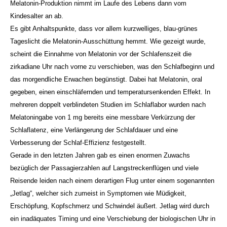
Melatonin-Produktion nimmt im Laufe des Lebens dann vom
Kindesalter an ab.
Es gibt Anhaltspunkte, dass vor allem kurzwelliges, blau-grünes
Tageslicht die Melatonin-Ausschüttung hemmt. Wie gezeigt wurde,
scheint die Einnahme von Melatonin vor der Schlafenszeit die
zirkadiane Uhr nach vorne zu verschieben, was den Schlafbeginn und
das morgendliche Erwachen begünstigt. Dabei hat Melatonin, oral
gegeben, einen einschläfernden und temperatursenkenden Effekt. In
mehreren doppelt verblindeten Studien im Schlaflabor wurden nach
Melatoningabe von 1 mg bereits eine messbare Verkürzung der
Schlaflatenz, eine Verlängerung der Schlafdauer und eine
Verbesserung der Schlaf-Effizienz festgestellt.
Gerad
e in den letzten Jahren gab es einen enormen Zuwachs
bezüglich der Passagierzahlen auf Langstreckenflügen und viele
Reisende leiden nach einem derartigen Flug unter einem sogenannten
„Jetlag“, welcher sich zumeist in Symptomen wie Müdigkeit,
Erschöpfung, Kopfschmerz und Schwindel äußert. Jetlag wird durch
ein inadäquates Timing und eine Verschiebung der biologischen Uhr in