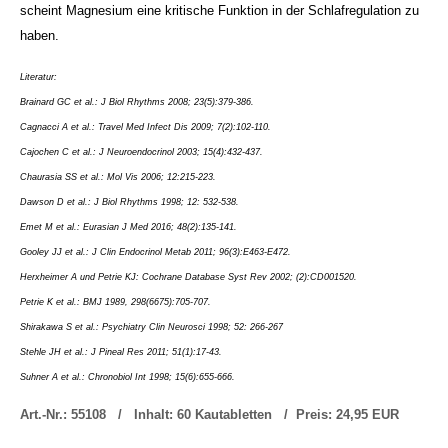
scheint Magnesium eine kritische Funktion in der Schlafregulation zu
haben.
Literatur:
Brainard GC et al.: J Biol Rhythms 2008; 23(5):379-386.
Cagnac
ci A et al.: Travel Med Infect Dis 2009; 7(2):102-110.
Cajochen C et al.: J Neuroendocrinol 2003; 15(4):432-437.
Chaurasia SS et al.: Mol Vis 2006; 12:215-223.
Dawson D et al.: J Biol Rhythms 1998; 12: 532-538.
Emet M et al.: Eurasian J Med 2016; 48(2):135-141.
Gooley JJ et al.: J Clin Endocrinol Metab 2011; 96(3):E463-E472.
Herxheimer A und Petrie KJ: Cochrane Database Syst Rev 2002; (2):CD001520.
Petrie K et al.: BMJ 1989, 298(6675):705-707.
Shirakawa S et al.: Psychiatry Clin Neurosci 1998; 52: 266-267
Stehle JH et al.: J Pineal Res 2011; 51(
1):17-43.
Suhner A et al.: Chronobiol Int 1998; 15(6):655-666.
Art.-Nr.: 55108 /
Inhalt: 60 Kautabletten /
Preis: 24,95 EUR