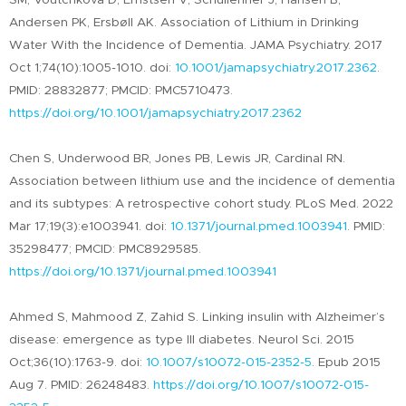
SM, Voutchkova D, Ernstsen V, Schullehner J, Hansen B,
Andersen PK, Ersbøll AK. Association of Lithium in Drinking
Water With the Incidence of Dementia. JAMA Psychiatry. 2017
Oct 1;74(10):1005-1010. doi:
10.1001/jamapsychiatry.2017.2362
.
PMID: 28832877; PMCID: PMC5710473.
https://doi.org/10.1001/jamapsychiatry.2017.2362
Chen S, Underwood BR, Jones PB, Lewis JR, Cardinal RN.
Association between lithium use and the incidence of dementia
and its subtypes: A retrospective cohort study. PLoS Med. 2022
Mar 17;19(3):e1003941. doi:
10.1371/journal.pmed.1003941
. PMID:
35298477; PMCID: PMC8929585.
https://doi.org/10.1371/journal.pmed.1003941
Ahmed S, Mahmood Z, Zahid S. Linking insulin with Alzheimer’s
disease: emergence as type III diabetes. Neurol Sci. 2015
Oct;36(10):1763-9. doi:
10.1007/s10072-015-2352-5
. Epub 2015
Aug 7. PMID: 26248483.
https://doi.org/10.1007/s10072-015-