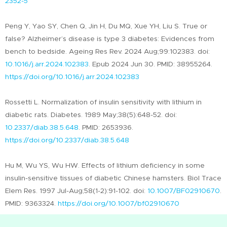
2352-5
Peng Y, Yao SY, Chen Q, Jin H, Du MQ, Xue YH, Liu S. True or
false? Alzheimer’s disease is type 3 diabetes: Evidences from
bench to bedside. Ageing Res Rev. 2024 Aug;99:102383. doi:
10.1016/j.arr.2024.102383
. Epub 2024 Jun 30. PMID: 38955264.
https://doi.org/10.1016/j.arr.2024.102383
Rossetti L. Normalization of insulin sensitivity with lithium in
diabetic rats. Diabetes. 1989 May;38(5):648-52. doi:
10.2337/diab.38.5.648
. PMID: 2653936.
https://doi.org/10.2337/diab.38.5.648
Hu M, Wu YS, Wu HW. Effects of lithium deficiency in some
insulin-sensitive tissues of diabetic Chinese hamsters. Biol Trace
Elem Res. 1997 Jul-Aug;58(1-2):91-102. doi:
10.1007/BF02910670
.
PMID: 9363324.
https://doi.org/10.1007/bf02910670