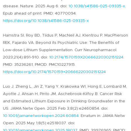
disease. Nature. 2025 Aug 6. doi:
10.1038/s41586-025-09335-x
.
Epub ahead of print. PMID: 40770094.
https://doi.org/10.1038/s41586-025-09335-x
Hamstra SI, Roy BD, Tiidus P, MacNeil AJ, Klentrou P, MacPherson
REK, Fajardo VA. Beyond its Psychiatric Use: The Benefits of
Low-dose Lithium Supplementation. Curr Neuropharmacol.
2023;21(4):891-910. doi:
10.2174/1570159X20666220302151224
.
PMID: 35236261; PMCID: PMC10227915.
https://doi.org/10.2174/1570159×20666220302151224
Luo J, Zheng L, Jin Z, Yang Y, Krakowka WI, Hong E, Lombard M,
Ayotte J, Ahsan H, Pinto JM, Aschebrook-Kilfoy B. Cancer Risk
and Estimated Lithium Exposure in Drinking Groundwater in the
US. JAMA Netw Open. 2025 Feb 3;8(2):e2460854. doi:
10.1001/jamanetworkopen.2024.60854
. Erratum in: JAMA Netw
Open. 2025 May 1;8(5):e2518037. doi:
10.1001/jamanetworkopen.2025.18037
. PMID: 39976965; PMCID: