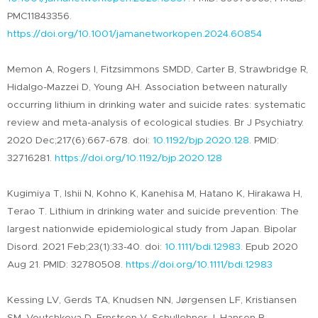
PMC11843356.
https://doi.org/10.1001/jamanetworkopen.2024.60854
Memon A, Rogers I, Fitzsimmons SMDD, Carter B, Strawbridge R,
Hidalgo-Mazzei D, Young AH. Association between naturally
occurring lithium in drinking water and suicide rates: systematic
review and meta-analysis of ecological studies. Br J Psychiatry.
2020 Dec;217(6):667-678. doi:
10.1192/bjp.2020.128
. PMID:
32716281.
https://doi.org/10.1192/bjp.2020.128
Kugimiya T, Ishii N, Kohno K, Kanehisa M, Hatano K, Hirakawa H,
Terao T. Lithium in drinking water and suicide prevention: The
largest nationwide epidemiological study from Japan. Bipolar
Disord. 2021 Feb;23(1):33-40. doi:
10.1111/bdi.12983
. Epub 2020
Aug 21. PMID: 32780508.
https://doi.org/10.1111/bdi.12983
Kessing LV, Gerds TA, Knudsen NN, Jørgensen LF, Kristiansen