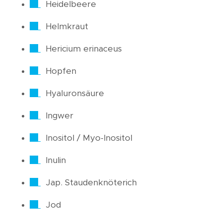
Heidelbeere
Helmkraut
Hericium erinaceus
Hopfen
Hyaluronsäure
Ingwer
Inositol / Myo-Inositol
Inulin
Jap. Staudenknöterich
Jod