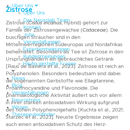
Über Uns
Zistrose
Über Uns
Das Neurolab Team
Zistrose (
Cistus incanus
, Hybrid) gehört zur
Kontakt
Familie der Zistrosengewächse (
Cistaceae
). Die
Jobs
buschigen Sträucher sind in den
Veranstaltungen
Mittelmeerregionen Südeuropas und Nordafrikas
Expertenmeinungen
beheimatet. Besonders als Tee ist Zistrose in den
Kundenmeinungen
Ursprungsländern ein gebräuchliches Getränk
Häufig gestellte Fragen
[Raus de Baviera et al., 2023]. Zistrose ist reich an
Polyphenolen. Besonders bedeutsam sind dabei
News
die sogenannten Gerbstoffe wie Ellagitannine,
Blog
Proanthocyanidine und Flavonoide. Die
Veranstaltungen
pharmakologische Aktivität äußert sich vor allem
Neurostress
in ihrer starken antioxidativen Wirkung aufgrund
Wissen
des hohen Polyphenolgehalts [Kuchta et al., 2021;
Therapeutenfinder
Starzec et al., 2023]. Neuste Ergebnisse zeigen
auch einen antioxidativen Schutz des Herz-