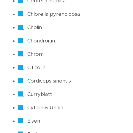
Centella asiatica
Chlorella pyrenoidosa
Cholin
Chondroitin
Chrom
Citicolin
Cordiceps sinensis
Curryblatt
Cytidin & Uridin
Eisen