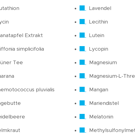
utathion
Lavendel
ycin
Lecithin
anatapfel Extrakt
Lutein
iffonia simplicifolia
Lycopin
üner Tee
Magnesium
arana
Magnesium-L-Thre
emotococcus pluvialis
Mangan
agebutte
Mariendistel
idelbeere
Melatonin
elmkraut
Methylsulfonylme