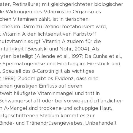
er, Retinsäure) mit gleichgerichteter biologischer
alle Wirkungen des Vitamins im Organismus
en Vitaminen zählt, ist in tierischen
lches im Darm zu Retinol metabolisiert wird,
 Vitamin A den lichtsensitiven Farbstoff
hutzvitamin sorgt Vitamin A zudem für die
älligkeit [Biesalski und Nohr, 2004]. Als
 beteiligt [Allende et al., 1997; Da Cunha et al.,
 die Spermatogenese und Eireifung im Eierstock und
eziell das ß-Carotin gilt als wichtiges
y, 1989]. Zudem gibt es Evidenz, dass eine
einen günstigen Einfluss auf deren
ltweit häufigste Vitaminmangel und tritt in
 Schwangerschaft oder bei vorwiegend pflanzlicher
in A-Mangel sind trockene und schuppige Haut,
ortgeschrittenen Stadium kommt es zur
s Binde- und Tränendrüsengewebes. Unbehandelt