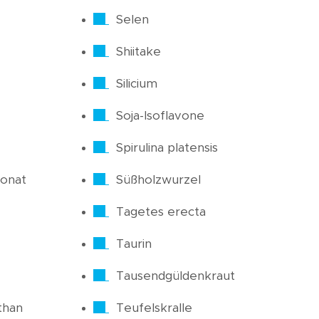
Selen
Shiitake
Silicium
Soja-Isoflavone
Spirulina platensis
onat
Süßholzwurzel
Tagetes erecta
Taurin
Tausendgüldenkraut
than
Teufelskralle