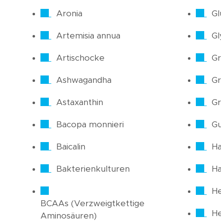
Aronia
Gl
Artemisia annua
Gl
Artischocke
Gr
Ashwagandha
Gr
Astaxanthin
Gr
Bacopa monnieri
Gu
Baicalin
Ha
Bakterienkulturen
H
He
BCAAs (Verzweigtkettige
H
Aminosäuren)