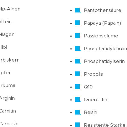
lp-Algen
Pantothensäure
ffein
Papaya (Papain)
llagen
Passionsblume
llöl
Phosphatidylcholin
rbiskern
Phosphatidylserin
pfer
Propolis
urkuma
Q10
Arginin
Quercetin
Carnitin
Reishi
Carnosin
Resistente Stärke