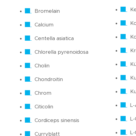
Ke
Bromelain
Ko
Calcium
Ko
Centella asiatica
Kri
Chlorella pyrenoidosa
Kü
Cholin
Ku
Chondroitin
K
Chrom
L-
Citicolin
L-
Cordiceps sinensis
L-
Curryblatt