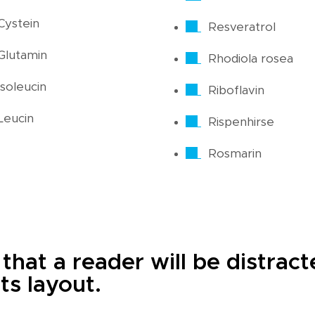
Cystein
Resveratrol
Glutamin
Rhodiola rosea
Isoleucin
Riboflavin
Leucin
Rispenhirse
Rosmarin
t that a reader will be distra
ts layout.