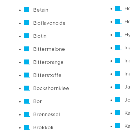
He
Betain
H
Bioflavonoide
Hy
Biotin
In
Bittermelone
In
Bitterorange
In
Bitterstoffe
Ja
Bockshornklee
J
Bor
Ka
Brennessel
Ka
Brokkoli