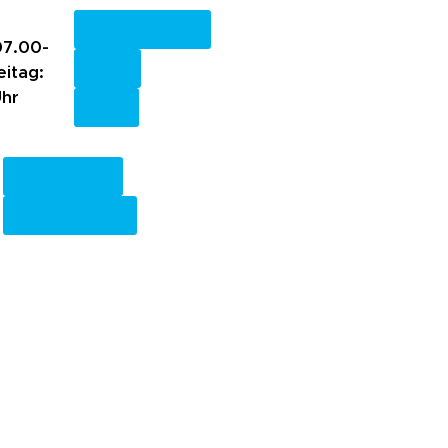
Fachkreise
7.00-
eitag:
Uhr
Anmelden
Registrieren