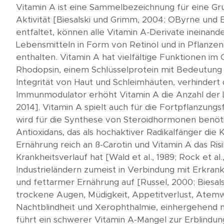
Vitamin A ist eine Sammelbezeichnung für eine Grup
Aktivität [Biesalski und Grimm, 2004; O´Byrne und 
entfaltet, können alle Vitamin A-Derivate ineinande
Lebensmitteln in Form von Retinol und in Pflanzen 
enthalten. Vitamin A hat vielfältige Funktionen im
Rhodopsin, einem Schlüsselprotein mit Bedeutung f
Integrität von Haut und Schleimhäuten, verhindert 
Immunmodulator erhöht Vitamin A die Anzahl der Leu
2014]. Vitamin A spielt auch für die Fortpflanzung
wird für die Synthese von Steroidhormonen benötigt
Antioxidans, das als hochaktiver Radikalfänger die 
Ernährung reich an ß-Carotin und Vitamin A das Ri
Krankheitsverlauf hat [Wald et al., 1989; Rock et al.
Industrieländern zumeist in Verbindung mit Erkra
und fettarmer Ernährung auf [Russel, 2000; Biesal
trockene Augen, Müdigkeit, Appetitverlust, Atemw
Nachtblindheit und Xerophthalmie, einhergehend
führt ein schwerer Vitamin A-Mangel zur Erblindun