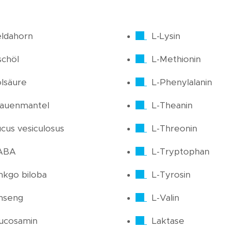
ldahorn
L-Lysin
schöl
L-Methionin
lsäure
L-Phenylalanin
rauenmantel
L-Theanin
cus vesiculosus
L-Threonin
ABA
L-Tryptophan
nkgo biloba
L-Tyrosin
nseng
L-Valin
ucosamin
Laktase