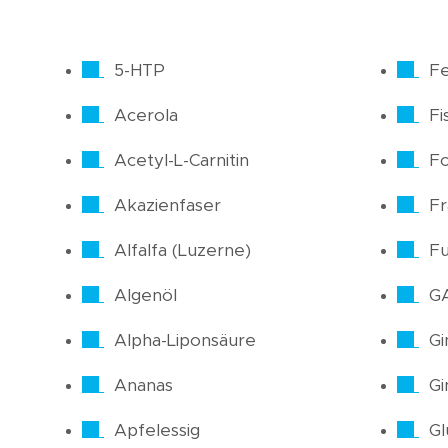
5-HTP
Fe
Acerola
Fi
Acetyl-L-Carnitin
Fo
Akazienfaser
F
Alfalfa (Luzerne)
Fu
Algenöl
G
Alpha-Liponsäure
Gi
Ananas
Gi
Apfelessig
Gl