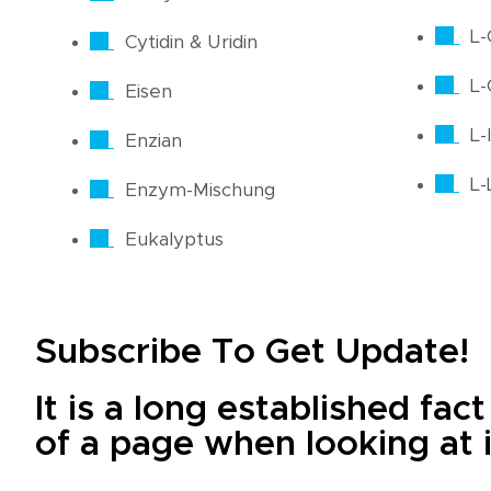
L-
Cytidin & Uridin
L-
Eisen
L-
Enzian
L-
Enzym-Mischung
Eukalyptus
Subscribe To Get Update!
It is a long established fac
of a page when looking at i