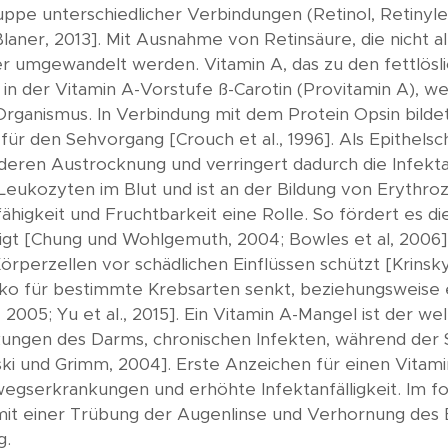
pe unterschiedlicher Verbindungen (Retinol, Retinylest
Blaner, 2013]. Mit Ausnahme von Retinsäure, die nicht 
r umgewandelt werden. Vitamin A, das zu den fettlöslich
in der Vitamin A-Vorstufe ß-Carotin (Provitamin A), we
 Organismus. In Verbindung mit dem Protein Opsin bildet
ür den Sehvorgang [Crouch et al., 1996]. Als Epithelsc
deren Austrocknung und verringert dadurch die Infektanf
kozyten im Blut und ist an der Bildung von Erythrozyten
sfähigkeit und Fruchtbarkeit eine Rolle. So fördert es
 [Chung und Wohlgemuth, 2004; Bowles et al, 2006]. Sp
Körperzellen vor schädlichen Einflüssen schützt [Krinsk
siko für bestimmte Krebsarten senkt, beziehungsweise 
, 2005; Yu et al., 2015]. Ein Vitamin A-Mangel ist der we
nkungen des Darms, chronischen Infekten, während der
ski und Grimm, 2004]. Erste Anzeichen für einen Vitam
egserkrankungen und erhöhte Infektanfälligkeit. Im f
 mit einer Trübung der Augenlinse und Verhornung de
g.