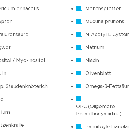
ricium erinaceus
Mönchspfeffer
opfen
Mucuna pruriens
aluronsäure
N-Acetyl-L-Cystei
gwer
Natrium
ositol / Myo-Inositol
Niacin
ulin
Olivenblatt
p. Staudenknöterich
Omega-3-Fettsäu
od
OPC (Oligomere
lium
Proanthocyanidine)
tzenkralle
Palmitoylethanola