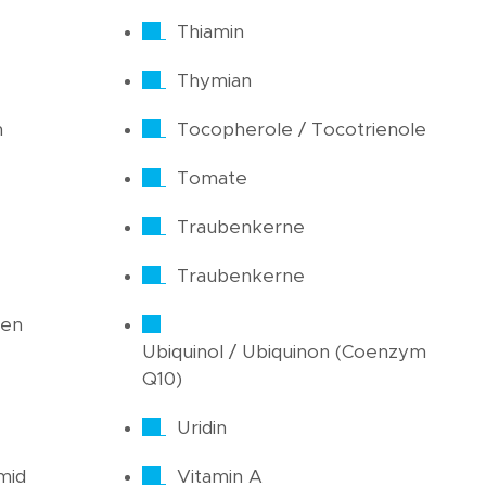
Thiamin
Thymian
n
Tocopherole / Tocotrienole
Tomate
Traubenkerne
Traubenkerne
ren
Ubiquinol / Ubiquinon (Coenzym
Q10)
Uridin
mid
Vitamin A