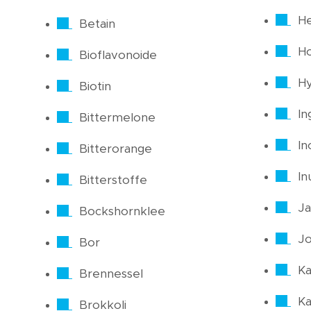
He
Betain
H
Bioflavonoide
Hy
Biotin
In
Bittermelone
In
Bitterorange
In
Bitterstoffe
Ja
Bockshornklee
J
Bor
Ka
Brennessel
Ka
Brokkoli