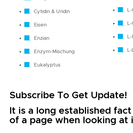
L-
Cytidin & Uridin
L-
Eisen
L-
Enzian
L-
Enzym-Mischung
Eukalyptus
Subscribe To Get Update!
It is a long established fac
of a page when looking at i