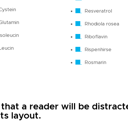
Cystein
Resveratrol
Glutamin
Rhodiola rosea
Isoleucin
Riboflavin
Leucin
Rispenhirse
Rosmarin
t that a reader will be distra
ts layout.