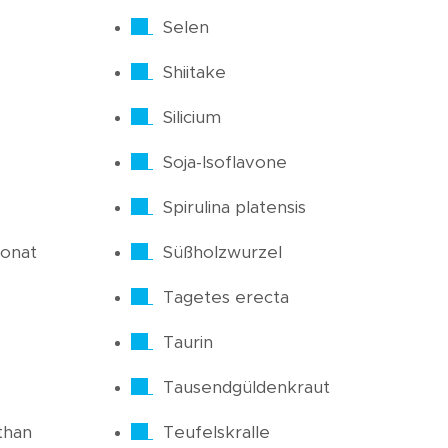
Selen
Shiitake
Silicium
Soja-Isoflavone
Spirulina platensis
onat
Süßholzwurzel
Tagetes erecta
Taurin
Tausendgüldenkraut
than
Teufelskralle