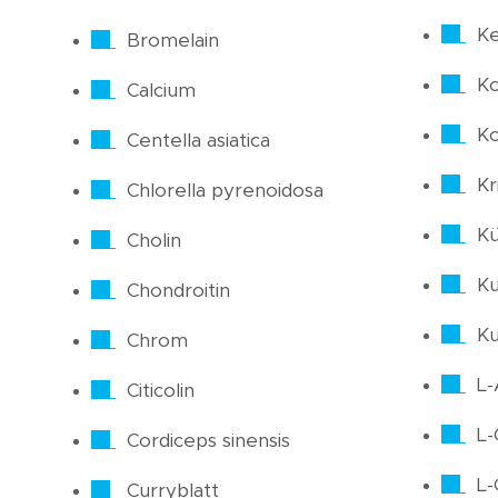
Ke
Bromelain
Ko
Calcium
Ko
Centella asiatica
Kri
Chlorella pyrenoidosa
Kü
Cholin
Ku
Chondroitin
K
Chrom
L-
Citicolin
L-
Cordiceps sinensis
L-
Curryblatt