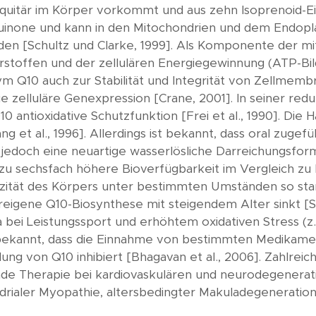
biquitär im Körper vorkommt und aus zehn Isoprenoid-E
uinone und kann in den Mitochondrien und dem Endopla
den [Schultz und Clarke, 1999]. Als Komponente der 
hrstoffen und der zellulären Energiegewinnung (ATP-Bil
Q10 auch zur Stabilität und Integrität von Zellmembra
 zelluläre Genexpression [Crane, 2001]. In seiner redu
Q10 antioxidative Schutzfunktion [Frei et al., 1990]. D
ng et al., 1996]. Allerdings ist bekannt, dass oral zu
de jedoch eine neuartige wasserlösliche Darreichungsf
 zu sechsfach höhere Bioverfügbarkeit im Vergleich zu
ität des Körpers unter bestimmten Umständen so star
ereigene Q10-Biosynthese mit steigendem Alter sinkt [
bei Leistungssport und erhöhtem oxidativen Stress (z.
t bekannt, dass die Einnahme von bestimmten Medikame
ung von Q10 inhibiert [Bhagavan et al., 2006]. Zahlreic
de Therapie bei kardiovaskulären und neurodegenerat
rialer Myopathie, altersbedingter Makuladegeneration un