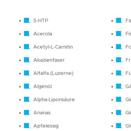
5-HTP
Fe
Acerola
Fi
Acetyl-L-Carnitin
Fo
Akazienfaser
F
Alfalfa (Luzerne)
Fu
Algenöl
G
Alpha-Liponsäure
Gi
Ananas
Gi
Apfelessig
Gl