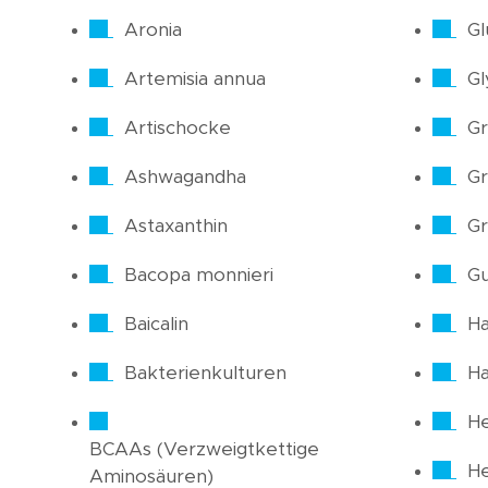
Aronia
Gl
Artemisia annua
Gl
Artischocke
Gr
Ashwagandha
Gr
Astaxanthin
Gr
Bacopa monnieri
Gu
Baicalin
Ha
Bakterienkulturen
H
He
BCAAs (Verzweigtkettige
H
Aminosäuren)