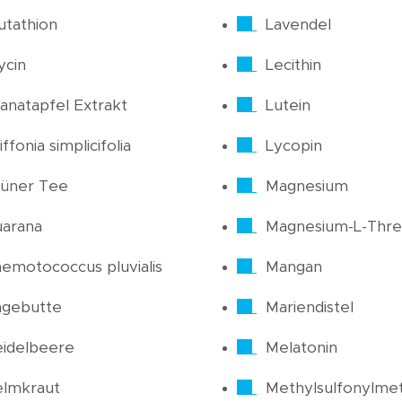
utathion
Lavendel
ycin
Lecithin
anatapfel Extrakt
Lutein
iffonia simplicifolia
Lycopin
üner Tee
Magnesium
arana
Magnesium-L-Thre
emotococcus pluvialis
Mangan
agebutte
Mariendistel
idelbeere
Melatonin
elmkraut
Methylsulfonylme