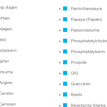
lp-Algen
Pantothensäure
ffein
Papaya (Papain)
llagen
Passionsblume
llöl
Phosphatidylcholin
rbiskern
Phosphatidylserin
pfer
Propolis
urkuma
Q10
Arginin
Quercetin
Carnitin
Reishi
Carnosin
Resistente Stärke