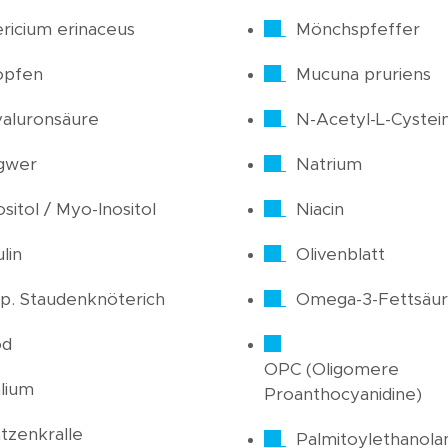
ricium erinaceus
Mönchspfeffer
opfen
Mucuna pruriens
aluronsäure
N-Acetyl-L-Cystei
gwer
Natrium
ositol / Myo-Inositol
Niacin
ulin
Olivenblatt
p. Staudenknöterich
Omega-3-Fettsäu
od
OPC (Oligomere
lium
Proanthocyanidine)
tzenkralle
Palmitoylethanola