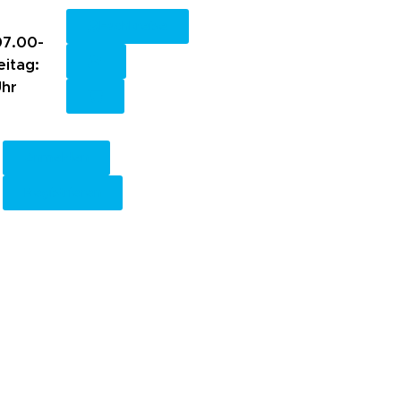
Fachkreise
7.00-
eitag:
Uhr
Anmelden
Registrieren