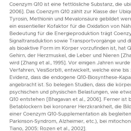
Coenzym Q10 ist eine fettlösliche Substanz, die u
2006]. Das Coenzym Q10 zählt zur Klasse der Ubiq
Tyrosin, Methionin und Mevalonsäure gebildet wer
ein essentieller Kofaktor für die Oxidation von Nä
Bedeutung für die Energieproduktion trägt Coenzym 
Signaltransduktion sowie Transportvorgänge und die
als bioaktive Form im Körper vorzufinden ist, hat 
Gehirn, der Herzmuskel, die Leber und Nieren [Zha
wird [Zhang et al., 1995]. Vor einigen Jahren wur
Verfahren, VesiSorb®, entwickelt, welche eine bis
Evidenz, dass die endogene Q10-Biosynthese-Kapaz
angebracht ist. So belegen Studien, dass die körp
psychischen und physischen Belastungen, wie etwa 
Q10 entstehen [Bhagavan et al., 2006]. Ferner is
Betablockern bei koronarer Herzkrankheit, die Bild
einer Coenzym Q10-Supplementation als begleiten
Parkinson-Syndrom, Alzheimer, etc.), bei mitochond
Tiano, 2005; Rozen et al., 2002].