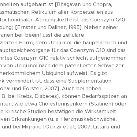
inheiten aufgebaut ist [Bhagavan und Chopra,
smatischen Retikulum aller Körperzellen aus
mitochondrialen Atmungskette ist das Coenzym Q10
dung) [Ernster und Dallner, 1995]. Neben seiner
nen bei, beeinflusst die zelluläre
zierten Form, dem Ubiquinol, die hauptsächlich und
ie Hauptspeicherorgane für das Coenzym Q10 sind das
geführtes Coenzym Q10 relativ schlecht aufgenommen
orm von Ubiquinol nach dem patentierten Schweizer
 herkömmlichem Ubiquinol aufweist. Es gibt
k vermindert ist, dass eine Supplementation
Sohal und Forster, 2007]. Auch bei hohen
 B. bei Krebs, Diabetes), können Bedarfsspitzen an
nten, wie etwa Cholesterinsenkern (Statinen) oder
he klinische Studien bestätigen die Wirksamkeit
iven Erkrankungen (u. a. Herzmuskelschwäche,
d bei Migräne [Quinzii et al., 2007; Littaru und