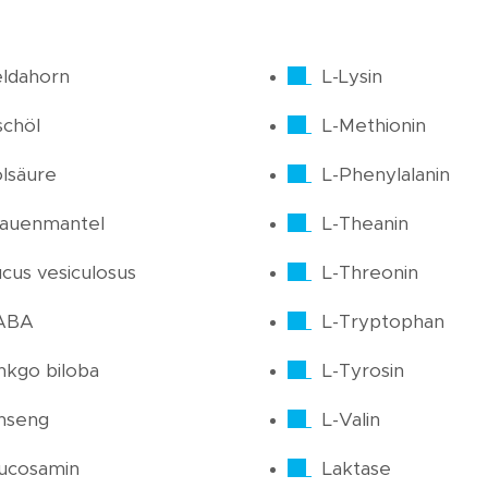
ldahorn
L-Lysin
schöl
L-Methionin
lsäure
L-Phenylalanin
rauenmantel
L-Theanin
cus vesiculosus
L-Threonin
ABA
L-Tryptophan
nkgo biloba
L-Tyrosin
nseng
L-Valin
ucosamin
Laktase