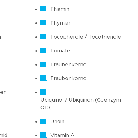
Thiamin
Thymian
n
Tocopherole / Tocotrienole
Tomate
Traubenkerne
Traubenkerne
ren
Ubiquinol / Ubiquinon (Coenzym
Q10)
Uridin
mid
Vitamin A