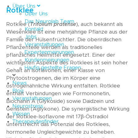
Über Uns
Rotklee
Über Uns
Das Neurolab Team
Rotklee (
Trifolium pratense
), auch bekannt als
Kontakt
Wiesenklee ist eine mehrjährige Pflanze aus der
Jobs
Familie der Hülsenfrüchtler. Die oberirdischen
Veranstaltungen
Pflanzenteile werden als traditionelles
Expertenmeinungen
pflanzliches Heilmittel eingesetzt. Einer der
Kundenmeinungen
wichtigsten Aspekte des Rotklees ist sein hoher
Häufig gestellte Fragen
Gehalt an Isoflavonen, einer Klasse von
Phytoöstrogenen, die im Körper eine
News
östrogenähnliche Wirkung entfalten. Rotklee
Blog
enthält Verbindungen wie Formononetin,
Veranstaltungen
Biochanin A (Glykoside) sowie Daidzein und
Neurostress
Genistein (Aglykone). Die synergistische Wirkung
Wissen
der Rotklee-Isoflavone mit 17β-Östradiol
Therapeutenfinder
unterstreicht das Potenzial des Rotklees,
hormonelle Ungleichgewichte zu beheben.