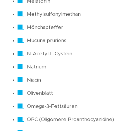
Melatonin
Methylsulfonylmethan
Mönchspfeffer
Mucuna pruriens
N-Acetyl-L-Cystein
Natrium
Niacin
Olivenblatt
Omega-3-Fettsäuren
OPC (Oligomere Proanthocyanidine)