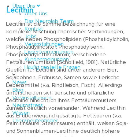
Über Uns
Lecithin
Über Uns
Das Neurolab Team
Lecithin ist die Sammelbezeichnung für eine
Kontakt
komplexe Mischung chemischer Verbindungen,
Jobs
welche neben Phospholipiden (Phoshatidylcholin,
Veranstaltungen
Phosphatidylinositol, Phosphatidylserin,
Expertenmeinungen
Phosphatidylethanolamin) verschiedene
Kundenmeinungen
Fettsäuren umfasst [Scholfield, 1981]. Natürliche
Häufig gestellte Fragen
Quellen für Lecithin sind unter anderem Eier,
Sojabohnen, Erdnüsse, Samen sowie tierische
News
Lebensmittel (v.a. Rindfleisch, Fisch). Allerdings
Blog
unterscheiden sich tierische und pflanzliche
Veranstaltungen
Lecithine hinsichtlich ihres Fettsäuremusters
Neurostress
zumeist deutlich voneinander. Während Lecithin
Wissen
aus Ei überwiegend gesättigte Fettsäuren (v.a.
Therapeutenfinder
Palmitinsäure, Stearinsäure) enthält, weisen Soja-
und Sonnenblumen-Lecithine deutlich höhere