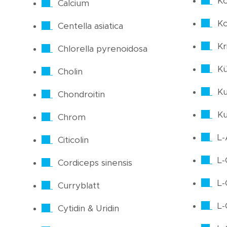
Ko
Calcium
Ko
Centella asiatica
Kri
Chlorella pyrenoidosa
Kü
Cholin
Ku
Chondroitin
K
Chrom
L-
Citicolin
L-
Cordiceps sinensis
L-
Curryblatt
L-
Cytidin & Uridin