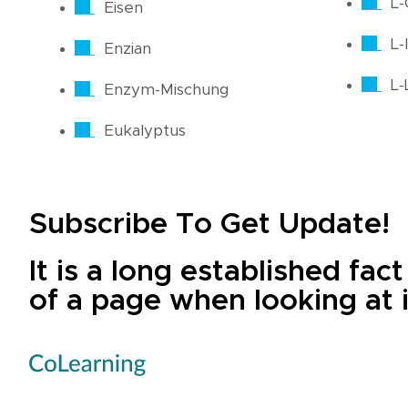
L-
Eisen
L-
Enzian
L-
Enzym-Mischung
Eukalyptus
Subscribe To Get Update!
It is a long established fac
of a page when looking at i