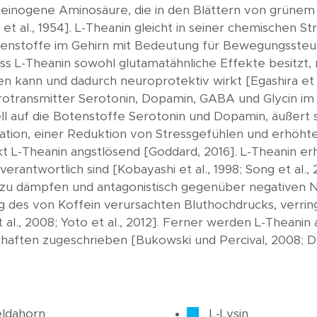
roteinogene Aminosäure, die in den Blättern von grüne
 et al., 1954]. L-Theanin gleicht in seiner chemischen St
enstoffe im Gehirn mit Bedeutung für Bewegungssteue
ss L-Theanin sowohl glutamatähnliche Effekte besitzt,
 kann und dadurch neuroprotektiv wirkt [Egashira et a
rotransmitter Serotonin, Dopamin, GABA und Glycin im 
eziell auf die Botenstoffe Serotonin und Dopamin, äußer
ion, einer Reduktion von Stressgefühlen und erhöhter 
 L-Theanin angstlösend [Goddard, 2016]. L-Theanin erhö
antwortlich sind [Kobayashi et al., 1998; Song et al., 
n zu dämpfen und antagonistisch gegenüber negativen N
ung des von Koffein verursachten Bluthochdrucks, verri
 al., 2008; Yoto et al., 2012]. Ferner werden L-Theanin a
ften zugeschrieben [Bukowski und Percival, 2008; Deng
ldahorn
L-Lysin