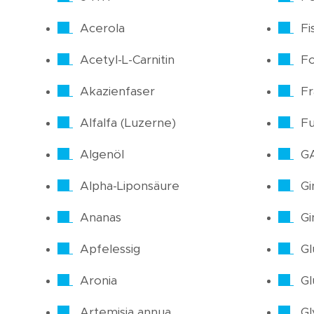
Acerola
Fi
Acetyl-L-Carnitin
Fo
Akazienfaser
F
Alfalfa (Luzerne)
Fu
Algenöl
G
Alpha-Liponsäure
Gi
Ananas
Gi
Apfelessig
Gl
Aronia
Gl
Artemisia annua
Gl