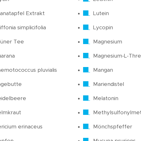
anatapfel Extrakt
Lutein
iffonia simplicifolia
Lycopin
üner Tee
Magnesium
arana
Magnesium-L-Thre
emotococcus pluvialis
Mangan
agebutte
Mariendistel
idelbeere
Melatonin
elmkraut
Methylsulfonylme
ricium erinaceus
Mönchspfeffer
opfen
Mucuna pruriens