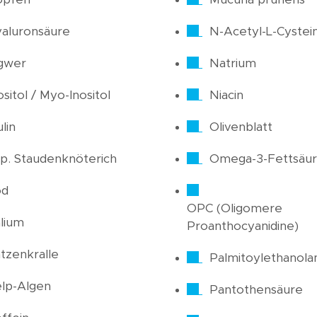
aluronsäure
N-Acetyl-L-Cystei
gwer
Natrium
ositol / Myo-Inositol
Niacin
ulin
Olivenblatt
p. Staudenknöterich
Omega-3-Fettsäu
od
OPC (Oligomere
lium
Proanthocyanidine)
tzenkralle
Palmitoylethanola
lp-Algen
Pantothensäure