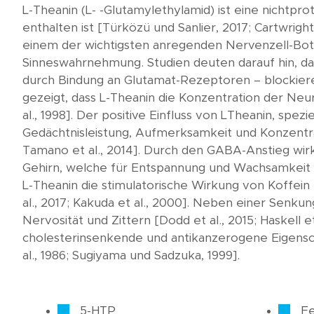
L-Theanin (L- -Glutamylethylamid) ist eine nichtp
enthalten ist [Türközü und Sanlier, 2017; Cartwright
einem der wichtigsten anregenden Nervenzell-Bot
Sinneswahrnehmung. Studien deuten darauf hin, da
durch Bindung an Glutamat-Rezeptoren – blockieren
gezeigt, dass L-Theanin die Konzentration der Neu
al., 1998]. Der positive Einfluss von LTheanin, sp
Gedächtnisleistung, Aufmerksamkeit und Konzentrat
Tamano et al., 2014]. Durch den GABA-Anstieg wirkt
Gehirn, welche für Entspannung und Wachsamkeit ver
L-Theanin die stimulatorische Wirkung von Koffei
al., 2017; Kakuda et al., 2000]. Neben einer Senk
Nervosität und Zittern [Dodd et al., 2015; Haskell et
cholesterinsenkende und antikanzerogene Eigenscha
al., 1986; Sugiyama und Sadzuka, 1999].
5-HTP
Fe