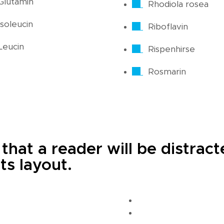
Glutamin
Rhodiola rosea
Isoleucin
Riboflavin
Leucin
Rispenhirse
Rosmarin
t that a reader will be distra
ts layout.