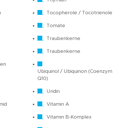
n
Tocopherole / Tocotrienole
Tomate
Traubenkerne
Traubenkerne
ren
Ubiquinol / Ubiquinon (Coenzym
Q10)
Uridin
mid
Vitamin A
Vitamin B-Komplex