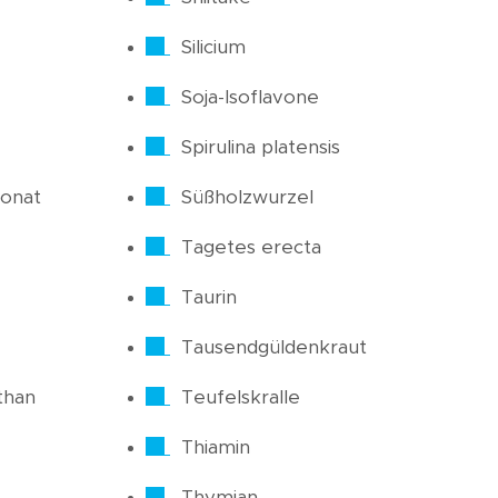
Silicium
Soja-Isoflavone
Spirulina platensis
onat
Süßholzwurzel
Tagetes erecta
Taurin
Tausendgüldenkraut
than
Teufelskralle
Thiamin
Thymian