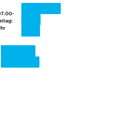
Fachkreise
7.00-
eitag:
Uhr
Anmelden
Registrieren