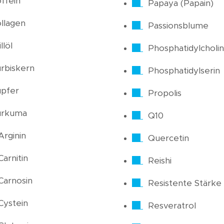
ffein
Papaya (Papain)
llagen
Passionsblume
llöl
Phosphatidylcholin
rbiskern
Phosphatidylserin
pfer
Propolis
urkuma
Q10
Arginin
Quercetin
Carnitin
Reishi
Carnosin
Resistente Stärke
Cystein
Resveratrol