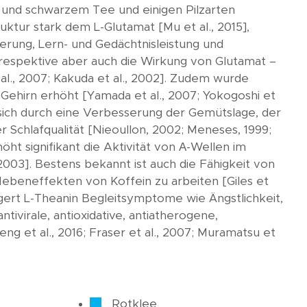
m und schwarzem Tee und einigen Pilzarten
ruktur stark dem L-Glutamat [Mu et al., 2015],
rung, Lern- und Gedächtnisleistung und
 respektive aber auch die Wirkung von Glutamat –
l., 2007; Kakuda et al., 2002]. Zudem wurde
Gehirn erhöht [Yamada et al., 2007; Yokogoshi et
t sich durch eine Verbesserung der Gemütslage, der
Schlafqualität [Nieoullon, 2002; Meneses, 1999;
ht signifikant die Aktivität von Α-Wellen im
2003]. Bestens bekannt ist auch die Fähigkeit von
ebeneffekten von Koffein zu arbeiten [Giles et
ngert L-Theanin Begleitsymptome wie Ängstlichkeit,
ntivirale, antioxidative, antiatherogene,
 et al., 2016; Fraser et al., 2007; Muramatsu et
Rotklee