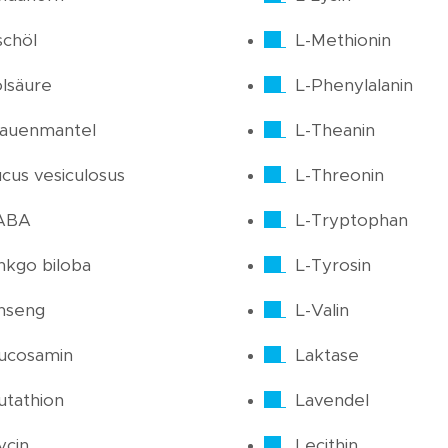
schöl
L-Methionin
lsäure
L-Phenylalanin
rauenmantel
L-Theanin
cus vesiculosus
L-Threonin
ABA
L-Tryptophan
nkgo biloba
L-Tyrosin
nseng
L-Valin
ucosamin
Laktase
utathion
Lavendel
ycin
Lecithin