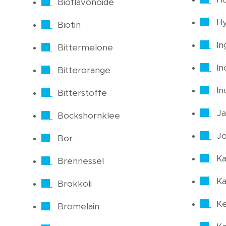
Bioflavonoide
Hy
Biotin
In
Bittermelone
In
Bitterorange
In
Bitterstoffe
Ja
Bockshornklee
J
Bor
Ka
Brennessel
Ka
Brokkoli
Ke
Bromelain