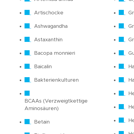
Artischocke
Gr
Ashwagandha
Gr
Astaxanthin
Gr
Bacopa monnieri
Gu
Baicalin
Ha
Bakterienkulturen
H
He
BCAAs (Verzweigtkettige
H
Aminosäuren)
He
Betain
H