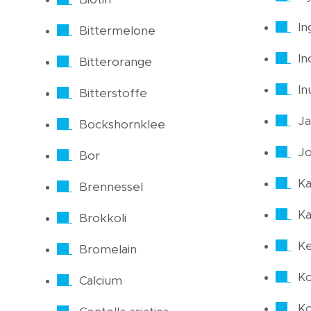
In
Bittermelone
In
Bitterorange
In
Bitterstoffe
Ja
Bockshornklee
J
Bor
Ka
Brennessel
Ka
Brokkoli
Ke
Bromelain
Ko
Calcium
Ko