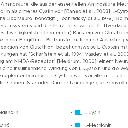
lle Aminosäure, die aus der essentiellen Aminosäure Met
orm als dimeres Cystin vor [Banjac et al., 2008]. L-Cys
ha-Liponsäure, benötigt [Podhradský et al., 1979]. Bei
 Nervensystems und des Herzens sowie die Fettverdauu
geschwindigkeitsbestimmender) Baustein von Glutathion [
olle in der Entgiftung, Biotransformation und Ausleitun
eaktion von Glutathion, beziehungsweise L-Cystein mit 
ungen hat [Scharfstein et al., 1994; Vasdev et al., 200
rung am NMDA-Rezeptor) [Meldrum, 2000], einem Neurot
 eine insulinähnliche Wirkung von L-Cystein und die 
Die Supplementation von L-Cystein wird vor allem bei ch
is, Grauem Star oder Darmentzündungen, als sinnvoll er
ldahorn
L-Lysin
schöl
L-Methionin