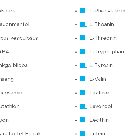
lsäure
L-Phenylalanin
rauenmantel
L-Theanin
cus vesiculosus
L-Threonin
ABA
L-Tryptophan
nkgo biloba
L-Tyrosin
nseng
L-Valin
ucosamin
Laktase
utathion
Lavendel
ycin
Lecithin
anatapfel Extrakt
Lutein