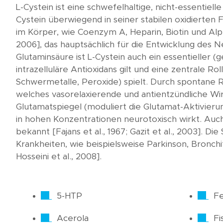
L-Cystein ist eine schwefelhaltige, nicht-essentie
Cystein überwiegend in seiner stabilen oxidierten F
im Körper, wie Coenzym A, Heparin, Biotin und Alp
2006], das hauptsächlich für die Entwicklung des
Glutaminsäure ist L-Cystein auch ein essentieller (
intrazelluläre Antioxidans gilt und eine zentrale R
Schwermetalle, Peroxide) spielt. Durch spontane R
welches vasorelaxierende und antientzündliche Wirk
Glutamatspiegel (moduliert die Glutamat-Aktivie
in hohen Konzentrationen neurotoxisch wirkt. Auch
bekannt [Fajans et al., 1967; Gazit et al., 2003]. 
Krankheiten, wie beispielsweise Parkinson, Bronchit
Hosseini et al., 2008].
5-HTP
Fe
Acerola
Fi