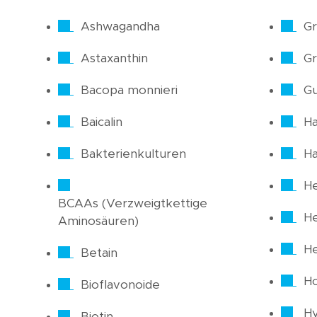
Ashwagandha
Gr
Astaxanthin
Gr
Bacopa monnieri
Gu
Baicalin
Ha
Bakterienkulturen
H
He
BCAAs (Verzweigtkettige
H
Aminosäuren)
He
Betain
H
Bioflavonoide
Hy
Biotin