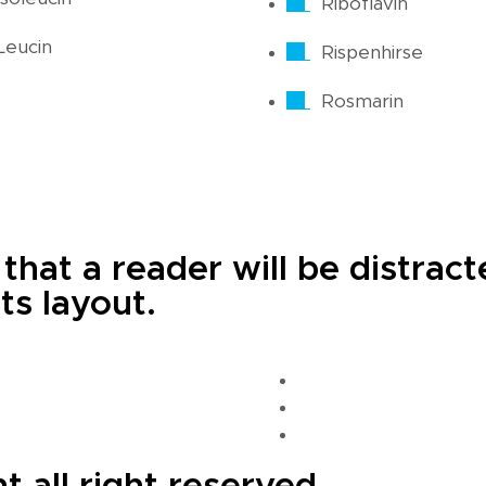
Riboflavin
Leucin
Rispenhirse
Rosmarin
t that a reader will be distra
ts layout.