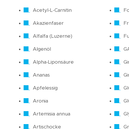
Acetyl-L-Carnitin
Fo
Akazienfaser
F
Alfalfa (Luzerne)
Fu
Algenöl
G
Alpha-Liponsäure
Gi
Ananas
Gi
Apfelessig
Gl
Aronia
Gl
Artemisia annua
Gl
Artischocke
Gr