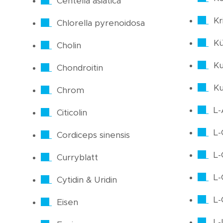
Centella asiatica
Kri
Chlorella pyrenoidosa
Kü
Cholin
Ku
Chondroitin
K
Chrom
L-
Citicolin
L-
Cordiceps sinensis
L-
Curryblatt
L-
Cytidin & Uridin
L-
Eisen
L-