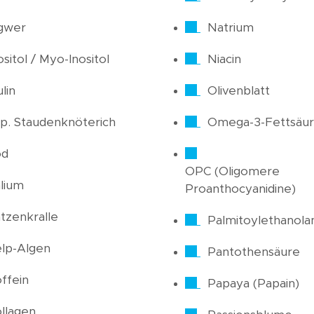
gwer
Natrium
ositol / Myo-Inositol
Niacin
ulin
Olivenblatt
p. Staudenknöterich
Omega-3-Fettsäu
od
OPC (Oligomere
lium
Proanthocyanidine)
tzenkralle
Palmitoylethanola
lp-Algen
Pantothensäure
ffein
Papaya (Papain)
llagen