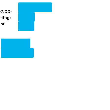
Fachkreise
7.00-
eitag:
Uhr
Anmelden
Registrieren