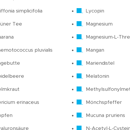
iffonia simplicifolia
Lycopin
üner Tee
Magnesium
arana
Magnesium-L-Thre
emotococcus pluvialis
Mangan
agebutte
Mariendistel
idelbeere
Melatonin
elmkraut
Methylsulfonylme
ricium erinaceus
Mönchspfeffer
opfen
Mucuna pruriens
aluronsäure
N-Acetyl-L-Cystei