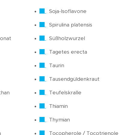
Soja-Isoflavone
Spirulina platensis
onat
Süßholzwurzel
Tagetes erecta
Taurin
Tausendgüldenkraut
than
Teufelskralle
Thiamin
Thymian
n
Tocopherole / Tocotrienole