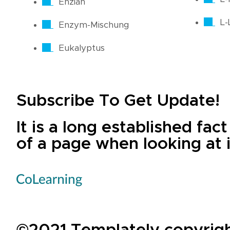
Enzian
L-
Enzym-Mischung
Eukalyptus
Subscribe To Get Update!
It is a long established fac
of a page when looking at i