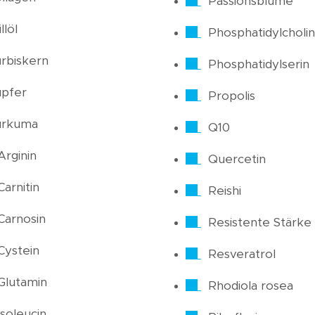
Passionsblume
llöl
Phosphatidylcholin
rbiskern
Phosphatidylserin
pfer
Propolis
urkuma
Q10
Arginin
Quercetin
Carnitin
Reishi
Carnosin
Resistente Stärke
Cystein
Resveratrol
Glutamin
Rhodiola rosea
Isoleucin