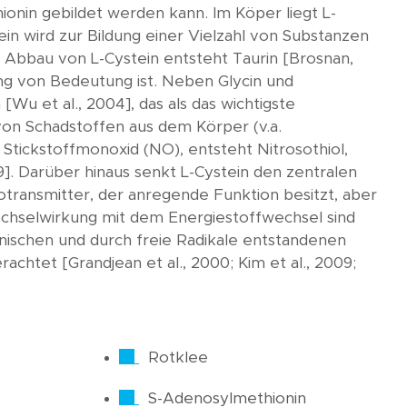
hionin gebildet werden kann. Im Köper liegt L-
tein wird zur Bildung einer Vielzahl von Substanzen
m Abbau von L-Cystein entsteht Taurin [Brosnan,
ng von Bedeutung ist. Neben Glycin und
Wu et al., 2004], das als das wichtigste
g von Schadstoffen aus dem Körper (v.a.
Stickstoffmonoxid (NO), entsteht Nitrosothiol,
9]. Darüber hinaus senkt L-Cystein den zentralen
ransmitter, der anregende Funktion besitzt, aber
Wechselwirkung mit dem Energiestoffwechsel sind
ronischen und durch freie Radikale entstandenen
achtet [Grandjean et al., 2000; Kim et al., 2009;
Rotklee
S-Adenosylmethionin