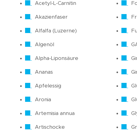
Acetyl-L-Carnitin
Fo
Akazienfaser
F
Alfalfa (Luzerne)
Fu
Algenöl
G
Alpha-Liponsäure
Gi
Ananas
Gi
Apfelessig
Gl
Aronia
Gl
Artemisia annua
Gl
Artischocke
Gr