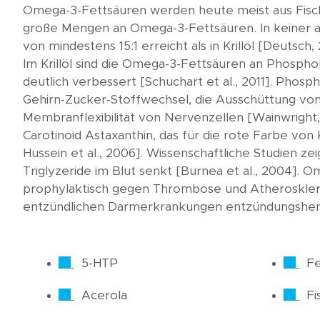
Omega-3-Fettsäuren werden heute meist aus Fischö
große Mengen an Omega-3-Fettsäuren. In keiner a
von mindestens 15:1 erreicht als in Krillöl [Deutsc
Im Krillöl sind die Omega-3-Fettsäuren an Phospho
deutlich verbessert [Schuchart et al., 2011]. Phos
Gehirn-Zucker-Stoffwechsel, die Ausschüttung von
Membranflexibilität von Nervenzellen [Wainwright, 2
Carotinoid Astaxanthin, das für die rote Farbe von 
Hussein et al., 2006]. Wissenschaftliche Studien z
Triglyzeride im Blut senkt [Burnea et al., 2004]. 
prophylaktisch gegen Thrombose und Atherosklerose
entzündlichen Darmerkrankungen entzündungshem
5-HTP
Fe
Acerola
Fi