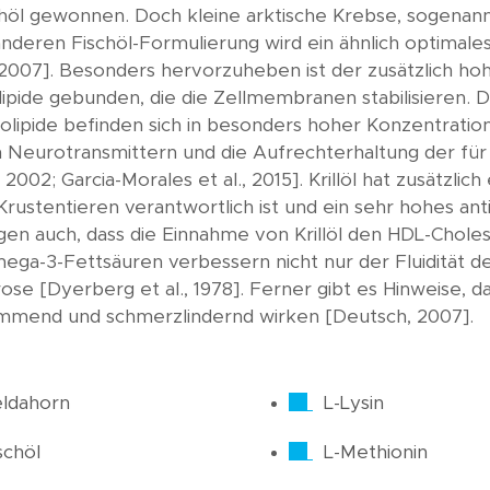
l gewonnen. Doch kleine arktische Krebse, sogenannte
nderen Fischöl-Formulierung wird ein ähnlich optimal
h, 2007]. Besonders hervorzuheben ist der zusätzlich hoh
lipide gebunden, die die Zellmembranen stabilisieren. 
pholipide befinden sich in besonders hoher Konzentratio
 Neurotransmittern und die Aufrechterhaltung der für
002; Garcia-Morales et al., 2015]. Krillöl hat zusätzlic
Krustentieren verantwortlich ist und ein sehr hohes ant
eigen auch, dass die Einnahme von Krillöl den HDL-Chol
Omega-3-Fettsäuren verbessern nicht nur der Fluidität d
 [Dyerberg et al., 1978]. Ferner gibt es Hinweise, d
mend und schmerzlindernd wirken [Deutsch, 2007].
ldahorn
L-Lysin
schöl
L-Methionin