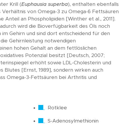
r Krill (
Euphausia
superba
), enthalten ebenfalls
es Verhältnis von Omega-3 zu Omega-6 Fettsäuren
e Anteil an Phospholipiden [Winther et al., 2011].
Dadurch wird die Bioverfügbarkeit des Öls noch
n im Gehirn und sind dort entscheidend für den
 die Gehirnleistung notwendigen
h einen hohen Gehalt an dem fettlöslichen
ioxidatives Potenzial besitzt [Deutsch, 2007;
esterinspiegel erhöht sowie LDL-Cholesterin und
es Blutes [Ernst, 1989], sondern wirken auch
ass Omega-3-Fettsäuren bei Arthritis und
Rotklee
S-Adenosylmethionin