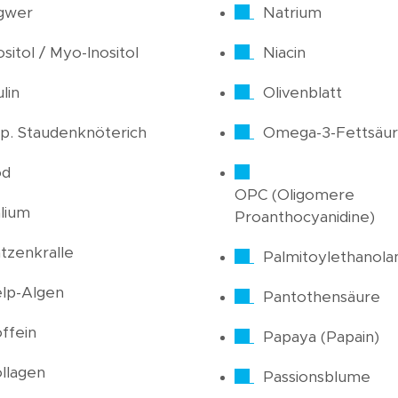
gwer
Natrium
ositol / Myo-Inositol
Niacin
ulin
Olivenblatt
p. Staudenknöterich
Omega-3-Fettsäu
od
OPC (Oligomere
lium
Proanthocyanidine)
tzenkralle
Palmitoylethanola
lp-Algen
Pantothensäure
ffein
Papaya (Papain)
llagen
Passionsblume