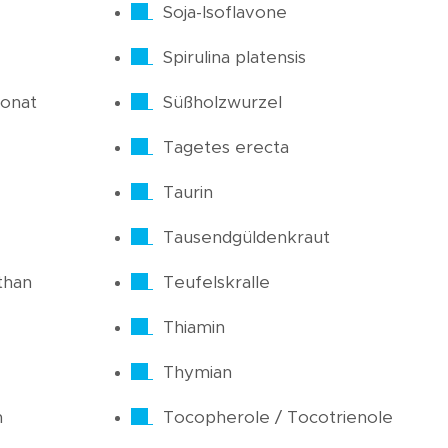
Soja-Isoflavone
Spirulina platensis
onat
Süßholzwurzel
Tagetes erecta
Taurin
Tausendgüldenkraut
than
Teufelskralle
Thiamin
Thymian
n
Tocopherole / Tocotrienole