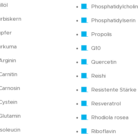
llöl
Phosphatidylcholin
rbiskern
Phosphatidylserin
pfer
Propolis
urkuma
Q10
Arginin
Quercetin
Carnitin
Reishi
Carnosin
Resistente Stärke
Cystein
Resveratrol
Glutamin
Rhodiola rosea
Isoleucin
Riboflavin