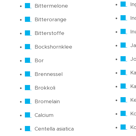
In
Bittermelone
In
Bitterorange
In
Bitterstoffe
Ja
Bockshornklee
J
Bor
Ka
Brennessel
Ka
Brokkoli
Ke
Bromelain
Ko
Calcium
Ko
Centella asiatica