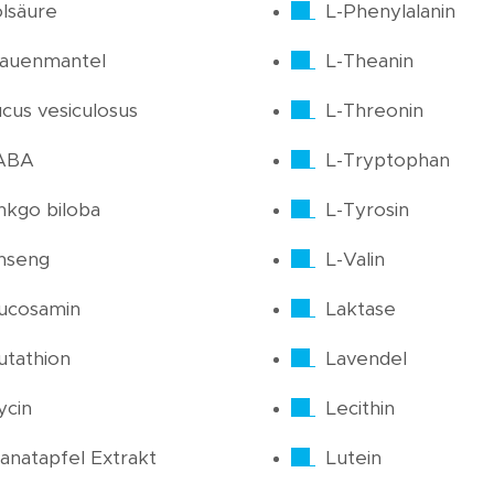
lsäure
L-Phenylalanin
rauenmantel
L-Theanin
cus vesiculosus
L-Threonin
ABA
L-Tryptophan
nkgo biloba
L-Tyrosin
nseng
L-Valin
ucosamin
Laktase
utathion
Lavendel
ycin
Lecithin
anatapfel Extrakt
Lutein