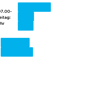
Fachkreise
7.00-
eitag:
Uhr
Anmelden
Registrieren