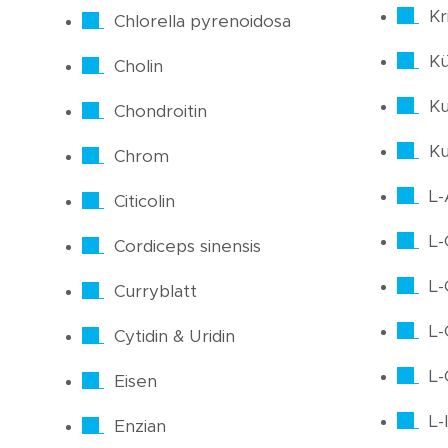
Kri
Chlorella pyrenoidosa
Kü
Cholin
Ku
Chondroitin
K
Chrom
L-
Citicolin
L-
Cordiceps sinensis
L-
Curryblatt
L-
Cytidin & Uridin
L-
Eisen
L-
Enzian