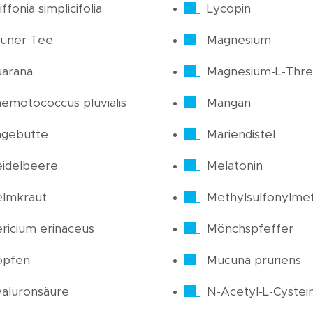
iffonia simplicifolia
Lycopin
üner Tee
Magnesium
arana
Magnesium-L-Thre
emotococcus pluvialis
Mangan
agebutte
Mariendistel
idelbeere
Melatonin
elmkraut
Methylsulfonylme
ricium erinaceus
Mönchspfeffer
opfen
Mucuna pruriens
aluronsäure
N-Acetyl-L-Cystei