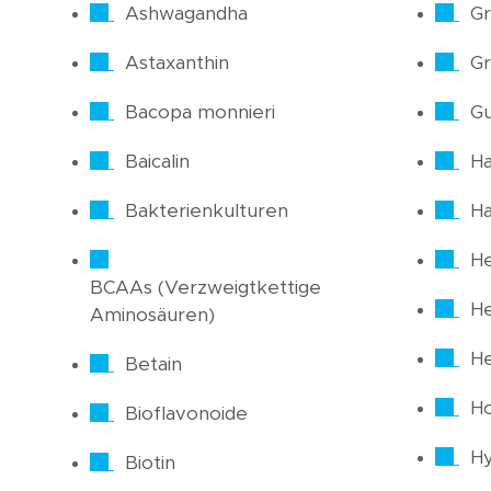
Ashwagandha
Gr
Astaxanthin
Gr
Bacopa monnieri
Gu
Baicalin
Ha
Bakterienkulturen
H
He
BCAAs (Verzweigtkettige
H
Aminosäuren)
He
Betain
H
Bioflavonoide
Hy
Biotin