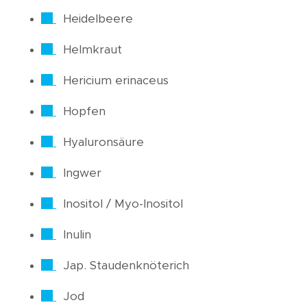
Heidelbeere
Helmkraut
Hericium erinaceus
Hopfen
Hyaluronsäure
Ingwer
Inositol / Myo-Inositol
Inulin
Jap. Staudenknöterich
Jod