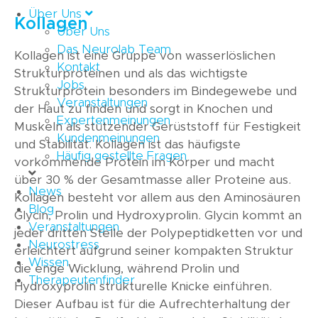
Über Uns
Kollagen
Über Uns
Das Neurolab Team
Kollagen ist eine Gruppe von wasserlöslichen
Kontakt
Strukturproteinen und als das wichtigste
Jobs
Strukturprotein besonders im Bindegewebe und
Veranstaltungen
der Haut zu finden und sorgt in Knochen und
Expertenmeinungen
Muskeln als stützender Gerüststoff für Festigkeit
Kundenmeinungen
und Stabilität. Kollagen ist das häufigste
Häufig gestellte Fragen
vorkommende Protein im Körper und macht
über 30 % der Gesamtmasse aller Proteine aus.
News
Kollagen besteht vor allem aus den Aminosäuren
Blog
Glycin, Prolin und Hydroxyprolin. Glycin kommt an
Veranstaltungen
jeder dritten Stelle der Polypeptidketten vor und
Neurostress
erleichtert aufgrund seiner kompakten Struktur
Wissen
die enge Wicklung, während Prolin und
Therapeutenfinder
Hydroxyprolin strukturelle Knicke einführen.
Dieser Aufbau ist für die Aufrechterhaltung der