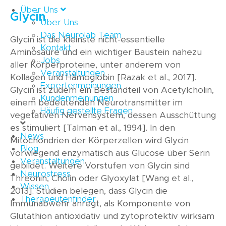
Über Uns
Glycin
Über Uns
Das Neurolab Team
Glycin ist die kleinste nicht-essentielle
Kontakt
Aminosäure und ein wichtiger Baustein nahezu
Jobs
aller Körperproteine, unter anderem von
Veranstaltungen
Kollagen und Hämoglobin [Razak et al., 2017].
Expertenmeinungen
Glycin ist zudem ein Bestandteil von Acetylcholin,
Kundenmeinungen
einem bedeutenden Neurotransmitter im
Häufig gestellte Fragen
vegetativen Nervensystem, dessen Ausschüttung
es stimuliert [Talman et al., 1994]. In den
News
Mitochondrien der Körperzellen wird Glycin
Blog
vorwiegend enzymatisch aus Glucose über Serin
Veranstaltungen
gebildet. Weitere Vorstufen von Glycin sind
Neurostress
Threonin, Cholin oder Glyoxylat [Wang et al.,
Wissen
2013]. Studien belegen, dass Glycin die
Therapeutenfinder
Immunabwehr anregt, als Komponente von
Glutathion antioxidativ und zytoprotektiv wirksam