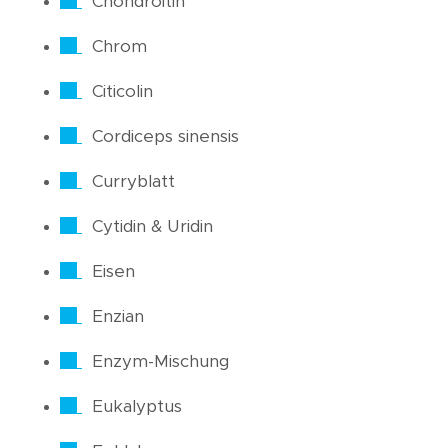
Chondroitin
Chrom
Citicolin
Cordiceps sinensis
Curryblatt
Cytidin & Uridin
Eisen
Enzian
Enzym-Mischung
Eukalyptus