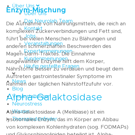
Über Uns
Enzym-Mischung
Über Uns
Das Neurolab Team
Die Aufnahme von Nahrungsmitteln, die reich an
Kontakt
komplexen Zuckerverbindungen und Fett sind,
Jobs
führt bei vielen Menschen zu Blähungen und
Veranstaltungen
anderen schmerzhaften Beschwerden des
Expertenmeinungen
Magen-Darm-Traktes. Die Einnahme
Kundenmeinungen
ausgewählter Enzyme hilft dem Körper,
Häufig gestellte Fragen
Nährstoffe besser zu verdauen und beugt dem
Auftreten gastrointestinaler Symptome im
News
Rahmen der täglichen Nährstoffzufuhr vor.
Blog
Alpha-Galaktosidase
Veranstaltungen
Neurostress
Wissen
Alpha-Galaktosidase A (Melibiase) ist ein
Therapeutenfinder
lysosomales Enzym, das im Körper am Abbau
von komplexen Kohlenhydraten (sog. FODMAPs)
und Glykosphingolipiden beteiligt ist. Alpha-