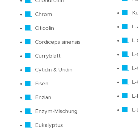
Chondroitin
K
Chrom
L-
Citicolin
L-
Cordiceps sinensis
L-
Curryblatt
L-
Cytidin & Uridin
L-
Eisen
L-
Enzian
L-
Enzym-Mischung
Eukalyptus