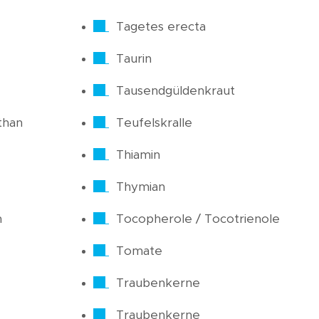
Tagetes erecta
Taurin
Tausendgüldenkraut
than
Teufelskralle
Thiamin
Thymian
n
Tocopherole / Tocotrienole
Tomate
Traubenkerne
Traubenkerne