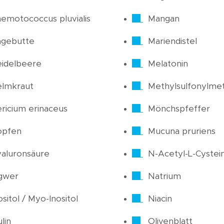
emotococcus pluvialis
Mangan
agebutte
Mariendistel
idelbeere
Melatonin
elmkraut
Methylsulfonylme
ricium erinaceus
Mönchspfeffer
opfen
Mucuna pruriens
aluronsäure
N-Acetyl-L-Cystei
gwer
Natrium
ositol / Myo-Inositol
Niacin
ulin
Olivenblatt