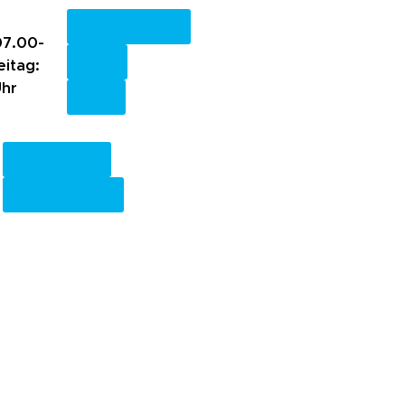
Fachkreise
7.00-
eitag:
Uhr
Anmelden
Registrieren