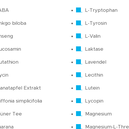
ABA
L-Tryptophan
nkgo biloba
L-Tyrosin
nseng
L-Valin
ucosamin
Laktase
utathion
Lavendel
ycin
Lecithin
anatapfel Extrakt
Lutein
iffonia simplicifolia
Lycopin
üner Tee
Magnesium
arana
Magnesium-L-Thre