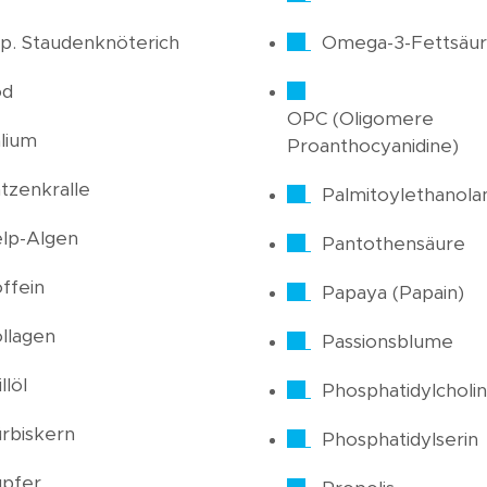
p. Staudenknöterich
Omega-3-Fettsäu
od
OPC (Oligomere
lium
Proanthocyanidine)
tzenkralle
Palmitoylethanola
lp-Algen
Pantothensäure
ffein
Papaya (Papain)
llagen
Passionsblume
llöl
Phosphatidylcholin
rbiskern
Phosphatidylserin
pfer