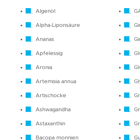
Algenöl
G
Alpha-Liponsäure
Gi
Ananas
Gi
Apfelessig
Gl
Aronia
Gl
Artemisia annua
Gl
Artischocke
Gr
Ashwagandha
Gr
Astaxanthin
Gr
Bacopa monnieri
Gu