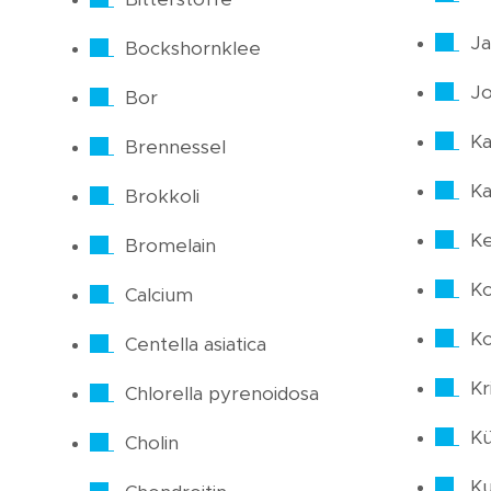
Ja
Bockshornklee
J
Bor
Ka
Brennessel
Ka
Brokkoli
Ke
Bromelain
Ko
Calcium
Ko
Centella asiatica
Kri
Chlorella pyrenoidosa
Kü
Cholin
Ku