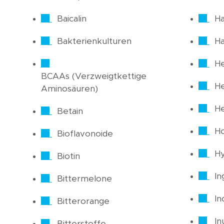
Baicalin
Ha
Bakterienkulturen
H
He
BCAAs (Verzweigtkettige
H
Aminosäuren)
He
Betain
H
Bioflavonoide
Hy
Biotin
In
Bittermelone
In
Bitterorange
In
Bitterstoffe