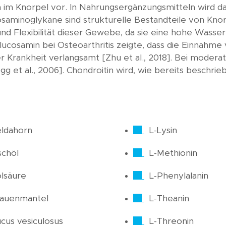
 im Knorpel vor. In Nahrungsergänzungsmitteln wird da
ykosaminoglykane sind strukturelle Bestandteile von Kn
 und Flexibilität dieser Gewebe, da sie eine hohe Wasse
lucosamin bei Osteoarthritis zeigte, dass die Einnahm
der Krankheit verlangsamt [Zhu et al., 2018]. Bei mode
gg et al., 2006]. Chondroitin wird, wie bereits beschr
ldahorn
L-Lysin
schöl
L-Methionin
lsäure
L-Phenylalanin
rauenmantel
L-Theanin
cus vesiculosus
L-Threonin