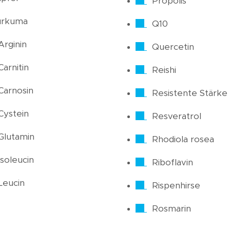
Propolis
urkuma
Q10
Arginin
Quercetin
Carnitin
Reishi
Carnosin
Resistente Stärke
Cystein
Resveratrol
Glutamin
Rhodiola rosea
Isoleucin
Riboflavin
Leucin
Rispenhirse
Rosmarin