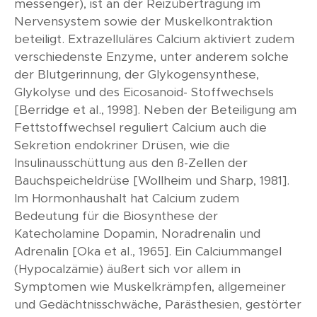
messenger), ist an der Reizübertragung im
Nervensystem sowie der Muskelkontraktion
beteiligt. Extrazelluläres Calcium aktiviert zudem
verschiedenste Enzyme, unter anderem solche
der Blutgerinnung, der Glykogensynthese,
Glykolyse und des Eicosanoid- Stoffwechsels
[Berridge et al., 1998]. Neben der Beteiligung am
Fettstoffwechsel reguliert Calcium auch die
Sekretion endokriner Drüsen, wie die
Insulinausschüttung aus den ß-Zellen der
Bauchspeicheldrüse [Wollheim und Sharp, 1981].
Im Hormonhaushalt hat Calcium zudem
Bedeutung für die Biosynthese der
Katecholamine Dopamin, Noradrenalin und
Adrenalin [Oka et al., 1965]. Ein Calciummangel
(Hypocalzämie) äußert sich vor allem in
Symptomen wie Muskelkrämpfen, allgemeiner
und Gedächtnisschwäche, Parästhesien, gestörter