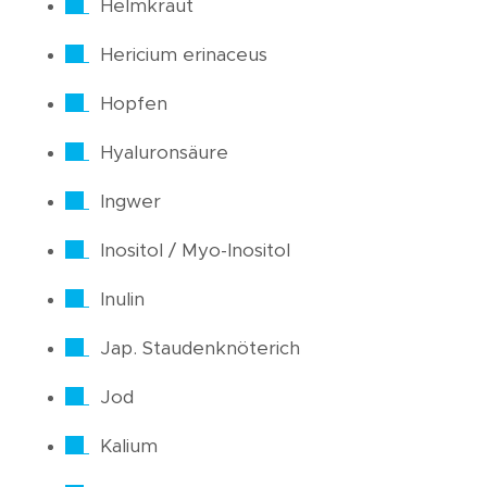
Helmkraut
Hericium erinaceus
Hopfen
Hyaluronsäure
Ingwer
Inositol / Myo-Inositol
Inulin
Jap. Staudenknöterich
Jod
Kalium