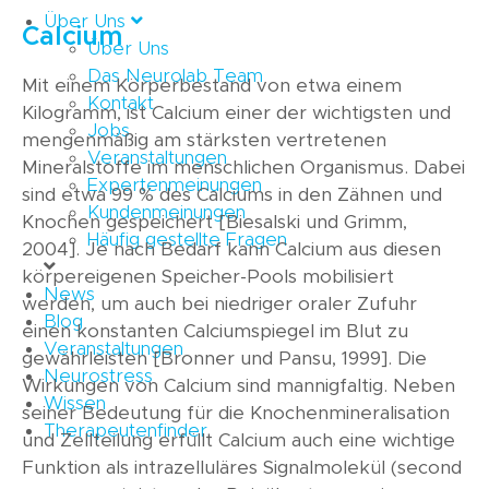
Über Uns
Calcium
Über Uns
Das Neurolab Team
Mit einem Körperbestand von etwa einem
Kontakt
Kilogramm, ist Calcium einer der wichtigsten und
Jobs
mengenmäßig am stärksten vertretenen
Veranstaltungen
Mineralstoffe im menschlichen Organismus. Dabei
Expertenmeinungen
sind etwa 99 % des Calciums in den Zähnen und
Kundenmeinungen
Knochen gespeichert [Biesalski und Grimm,
Häufig gestellte Fragen
2004]. Je nach Bedarf kann Calcium aus diesen
körpereigenen Speicher-Pools mobilisiert
News
werden, um auch bei niedriger oraler Zufuhr
Blog
einen konstanten Calciumspiegel im Blut zu
Veranstaltungen
gewährleisten [Bronner und Pansu, 1999]. Die
Neurostress
Wirkungen von Calcium sind mannigfaltig. Neben
Wissen
seiner Bedeutung für die Knochenmineralisation
Therapeutenfinder
und Zellteilung erfüllt Calcium auch eine wichtige
Funktion als intrazelluläres Signalmolekül (second