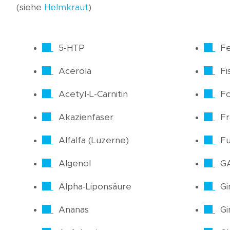
(siehe
Helmkraut
)
5-HTP
Fe
Acerola
Fi
Acetyl-L-Carnitin
Fo
Akazienfaser
F
Alfalfa (Luzerne)
Fu
Algenöl
G
Alpha-Liponsäure
Gi
Ananas
Gi