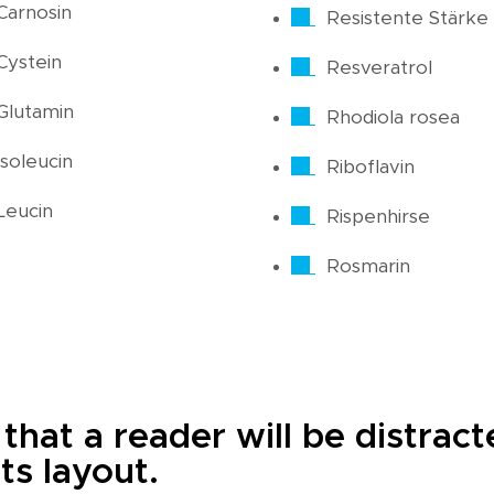
Carnosin
Resistente Stärke
Cystein
Resveratrol
Glutamin
Rhodiola rosea
Isoleucin
Riboflavin
Leucin
Rispenhirse
Rosmarin
t that a reader will be distra
ts layout.