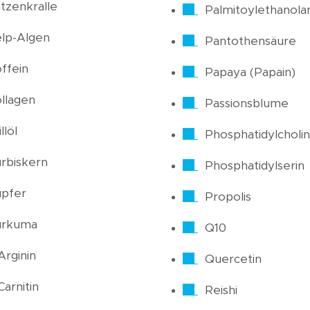
tzenkralle
Palmitoylethanola
lp-Algen
Pantothensäure
ffein
Papaya (Papain)
llagen
Passionsblume
llöl
Phosphatidylcholin
rbiskern
Phosphatidylserin
pfer
Propolis
urkuma
Q10
Arginin
Quercetin
Carnitin
Reishi