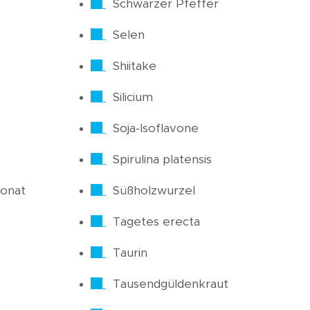
Schwarzer Pfeffer
Selen
Shiitake
Silicium
Soja-Isoflavone
Spirulina platensis
onat
Süßholzwurzel
Tagetes erecta
Taurin
Tausendgüldenkraut