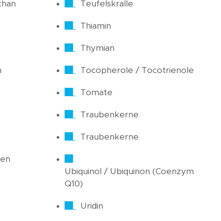
than
Teufelskralle
Thiamin
Thymian
n
Tocopherole / Tocotrienole
Tomate
Traubenkerne
Traubenkerne
ren
Ubiquinol / Ubiquinon (Coenzym
Q10)
Uridin