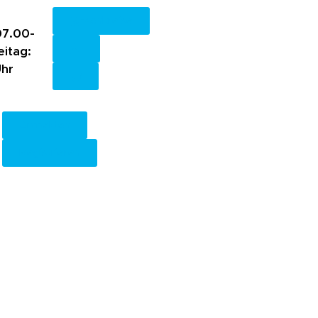
Fachkreise
7.00-
eitag:
Uhr
Anmelden
Registrieren