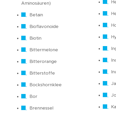
H
Aminosäuren)
He
Betain
H
Bioflavonoide
Hy
Biotin
In
Bittermelone
In
Bitterorange
In
Bitterstoffe
Ja
Bockshornklee
J
Bor
Ka
Brennessel