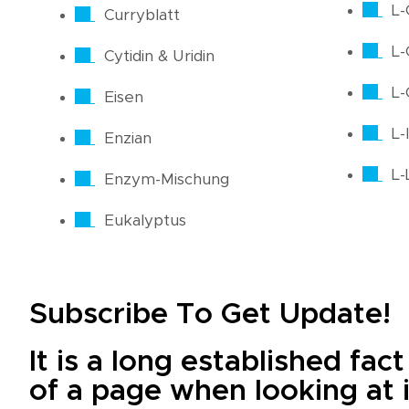
L-
Curryblatt
L-
Cytidin & Uridin
L-
Eisen
L-
Enzian
L-
Enzym-Mischung
Eukalyptus
Subscribe To Get Update!
It is a long established fac
of a page when looking at i