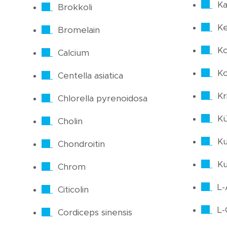
Ka
Brokkoli
Ke
Bromelain
Ko
Calcium
Ko
Centella asiatica
Kri
Chlorella pyrenoidosa
Kü
Cholin
Ku
Chondroitin
K
Chrom
L-
Citicolin
L-
Cordiceps sinensis