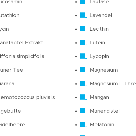
ucosamin
Laktase
utathion
Lavendel
ycin
Lecithin
anatapfel Extrakt
Lutein
iffonia simplicifolia
Lycopin
üner Tee
Magnesium
arana
Magnesium-L-Thre
emotococcus pluvialis
Mangan
agebutte
Mariendistel
idelbeere
Melatonin