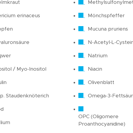
elmkraut
Methylsulfonylme
ricium erinaceus
Mönchspfeffer
opfen
Mucuna pruriens
aluronsäure
N-Acetyl-L-Cystei
gwer
Natrium
ositol / Myo-Inositol
Niacin
ulin
Olivenblatt
p. Staudenknöterich
Omega-3-Fettsäu
od
OPC (Oligomere
lium
Proanthocyanidine)