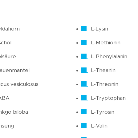
ldahorn
L-Lysin
schöl
L-Methionin
lsäure
L-Phenylalanin
rauenmantel
L-Theanin
cus vesiculosus
L-Threonin
ABA
L-Tryptophan
nkgo biloba
L-Tyrosin
nseng
L-Valin