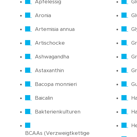
Apfelessig
Gl
Aronia
Gl
Artemisia annua
Gl
Artischocke
Gr
Ashwagandha
Gr
Astaxanthin
Gr
Bacopa monnieri
Gu
Baicalin
Ha
Bakterienkulturen
H
He
BCAAs (Verzweigtkettige