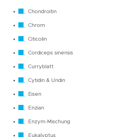
Chondroitin
Chrom
Citicolin
Cordiceps sinensis
Curryblatt
Cytidin & Uridin
Eisen
Enzian
Enzym-Mischung
Eukalyptus