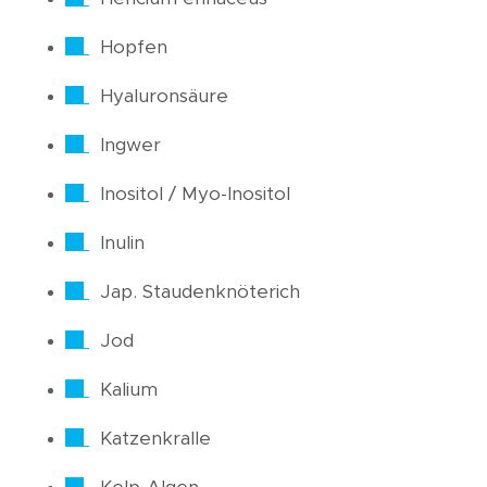
Hopfen
Hyaluronsäure
Ingwer
Inositol / Myo-Inositol
Inulin
Jap. Staudenknöterich
Jod
Kalium
Katzenkralle