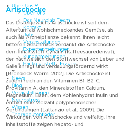
Über Uns
Artischocke
Über Uns
Das Neurolab Team
Das Distelgewächs Artischocke ist seit dem
Kontakt
Altertum als wohlschmeckendes Gemüse, als
Jobs
auch als Arzneipflanze bekannt. Ihren leicht
Veranstaltungen
bitteren Geschmack verdankt die Artischocke
Expertenmeinungen
dem Inhaltsstoff Cynarin (Kaffeesäurederivat),
Kundenmeinungen
der nachweislich den Stoffwechsel von Leber und
Häufig gestellte Fragen
Galle anregt und verdauungsfördernd wirkt
[Brendieck-Worm, 2012]. Die Artischocke ist
News
zudem reich an den Vitaminen B1, B2, C,
Blog
Provitamin A, den Mineralstoffen Calcium,
Veranstaltungen
Magnesium, Eisen, dem Kohlenhydrat Inulin und
Neurostress
enthält eine Vielzahl polyphenolischer
Wissen
Verbindungen [Lattanzio et al., 2009]. Die
Therapeutenfinder
Wirkungen von Artischocke sind vielfältig. Ihre
Inhaltsstoffe zeigen hepato- und