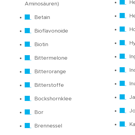
H
Aminosäuren)
He
Betain
H
Bioflavonoide
Hy
Biotin
In
Bittermelone
In
Bitterorange
In
Bitterstoffe
Ja
Bockshornklee
J
Bor
Ka
Brennessel