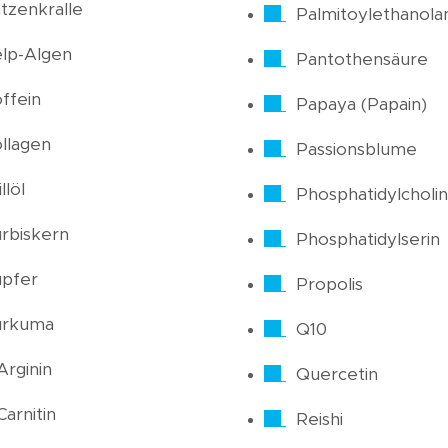
tzenkralle
Palmitoylethanola
lp-Algen
Pantothensäure
ffein
Papaya (Papain)
llagen
Passionsblume
llöl
Phosphatidylcholin
rbiskern
Phosphatidylserin
pfer
Propolis
urkuma
Q10
Arginin
Quercetin
Carnitin
Reishi