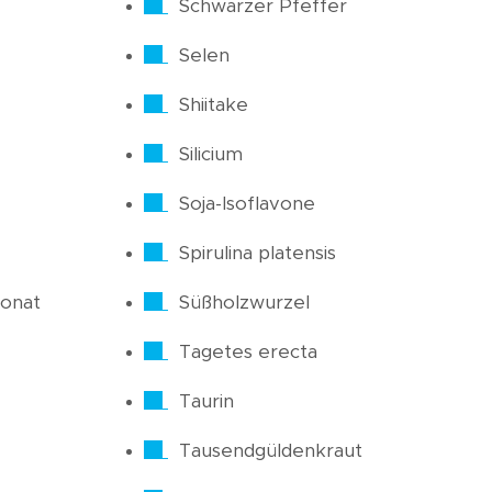
Schwarzer Pfeffer
Selen
Shiitake
Silicium
Soja-Isoflavone
Spirulina platensis
onat
Süßholzwurzel
Tagetes erecta
Taurin
Tausendgüldenkraut