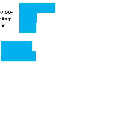
Fachkreise
7.00-
eitag:
Uhr
Anmelden
Registrieren