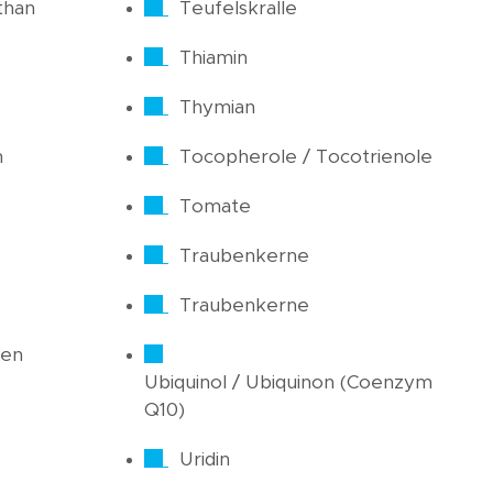
than
Teufelskralle
Thiamin
Thymian
n
Tocopherole / Tocotrienole
Tomate
Traubenkerne
Traubenkerne
ren
Ubiquinol / Ubiquinon (Coenzym
Q10)
Uridin