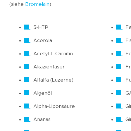
(siehe
Bromelain
)
5-HTP
Fe
Acerola
Fi
Acetyl-L-Carnitin
Fo
Akazienfaser
F
Alfalfa (Luzerne)
Fu
Algenöl
G
Alpha-Liponsäure
Gi
Ananas
Gi