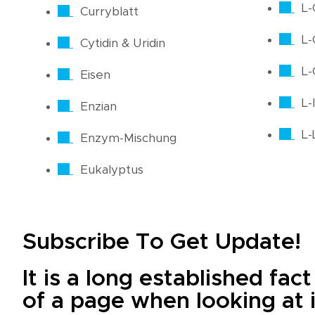
L-
Curryblatt
L-
Cytidin & Uridin
L-
Eisen
L-
Enzian
L-
Enzym-Mischung
Eukalyptus
Subscribe To Get Update!
It is a long established fac
of a page when looking at i