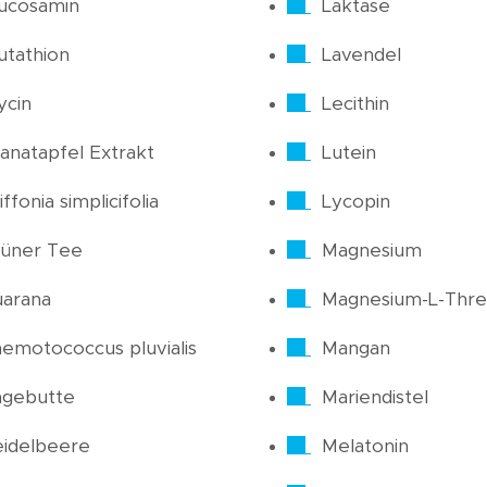
ucosamin
Laktase
utathion
Lavendel
ycin
Lecithin
anatapfel Extrakt
Lutein
iffonia simplicifolia
Lycopin
üner Tee
Magnesium
arana
Magnesium-L-Thre
emotococcus pluvialis
Mangan
agebutte
Mariendistel
idelbeere
Melatonin