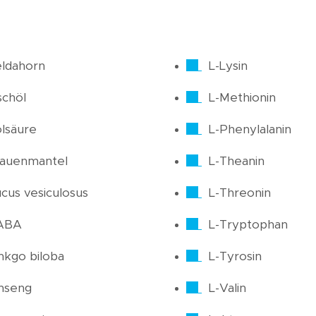
ldahorn
L-Lysin
schöl
L-Methionin
lsäure
L-Phenylalanin
rauenmantel
L-Theanin
cus vesiculosus
L-Threonin
ABA
L-Tryptophan
nkgo biloba
L-Tyrosin
nseng
L-Valin