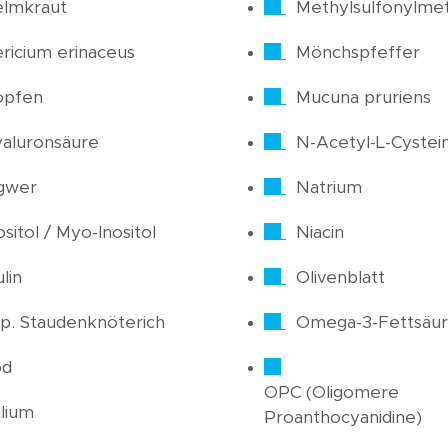
elmkraut
Methylsulfonylme
ricium erinaceus
Mönchspfeffer
opfen
Mucuna pruriens
aluronsäure
N-Acetyl-L-Cystei
gwer
Natrium
ositol / Myo-Inositol
Niacin
ulin
Olivenblatt
p. Staudenknöterich
Omega-3-Fettsäu
od
OPC (Oligomere
lium
Proanthocyanidine)