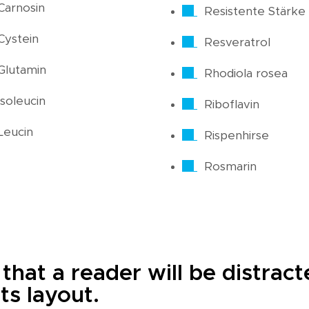
Carnosin
Resistente Stärke
Cystein
Resveratrol
Glutamin
Rhodiola rosea
Isoleucin
Riboflavin
Leucin
Rispenhirse
Rosmarin
t that a reader will be distra
ts layout.