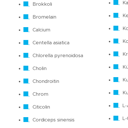
Ka
Brokkoli
Ke
Bromelain
Ko
Calcium
Ko
Centella asiatica
Kri
Chlorella pyrenoidosa
Kü
Cholin
Ku
Chondroitin
K
Chrom
L-
Citicolin
L-
Cordiceps sinensis