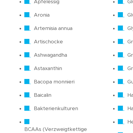
Apfelessig
Gl
Aronia
Gl
Artemisia annua
Gl
Artischocke
Gr
Ashwagandha
Gr
Astaxanthin
Gr
Bacopa monnieri
Gu
Baicalin
Ha
Bakterienkulturen
H
He
BCAAs (Verzweigtkettige