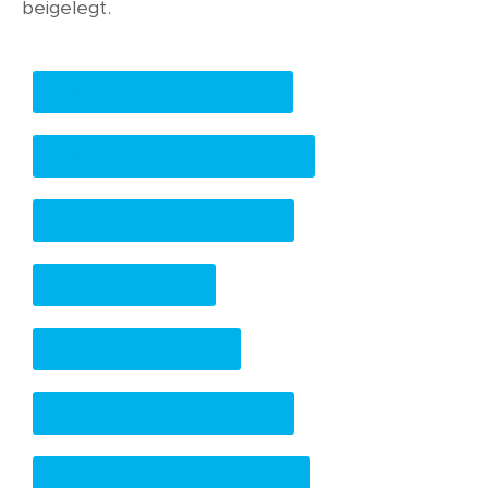
beigelegt.
Einzelparameter Hormone
Einzelparameter Neurostress
Hormonprofile im Speichel
Laborparameter
Neurostress Profile
Spezialprofile Neurostress
Weitere Urinuntersuchungen