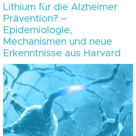
Lithium für die Alzheimer
Prävention? –
Epidemiologie,
Mechanismen und neue
Erkenntnisse aus Harvard