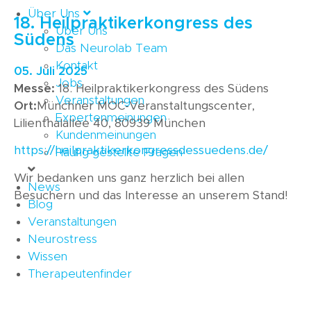
Über Uns
18. Heilpraktikerkongress des
Über Uns
Südens
Das Neurolab Team
Kontakt
05. Juli 2025
Jobs
Messe:
18. Heilpraktikerkongress des Südens
Veranstaltungen
Ort:
Münchner MOC-Veranstaltungscenter,
Expertenmeinungen
Lilienthalallee 40, 80939 München
Kundenmeinungen
https://heilpraktikerkongressdessuedens.de/
Häufig gestellte Fragen
Wir bedanken uns ganz herzlich bei allen
News
Besuchern und das Interesse an unserem Stand!
Blog
Veranstaltungen
Neurostress
Wissen
Therapeutenfinder