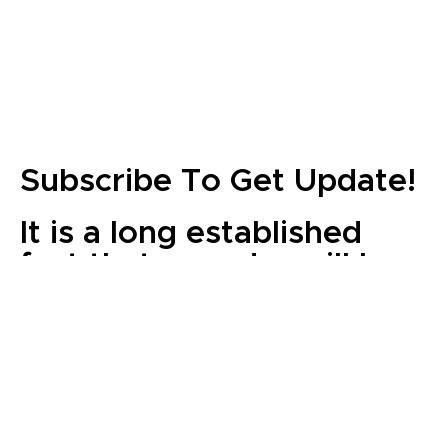
Subscribe To Get Update!
It is a long established
fact that a reader will be
distracted by the
readable content of a
page when looking at its
layout.